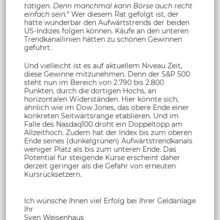
tätigen. Denn manchmal kann Börse auch recht
einfach sein.
“ Wer diesem Rat gefolgt ist, der
hätte wunderbar den Aufwärtstrends der beiden
US-Indizes folgen können. Käufe an den unteren
Trendkanallinien hätten zu schönen Gewinnen
geführt.
Und vielleicht ist es auf aktuellem Niveau Zeit,
diese Gewinne mitzunehmen. Denn der S&P 500
steht nun im Bereich von 2.790 bis 2.800
Punkten, durch die dortigen Hochs, an
horizontalen Widerständen. Hier könnte sich,
ähnlich wie im Dow Jones, das obere Ende einer
konkreten Seitwärtsrange etablieren. Und im
Falle des Nasdaq100 droht ein Doppeltopp am
Allzeithoch. Zudem hat der Index bis zum oberen
Ende seines (dunkelgrünen) Aufwärtstrendkanals
weniger Platz als bis zum unteren Ende. Das
Potential für steigende Kurse erscheint daher
derzeit geringer als die Gefahr von erneuten
Kursrücksetzern.
Ich wünsche Ihnen viel Erfolg bei Ihrer Geldanlage
Ihr
Sven Weisenhaus