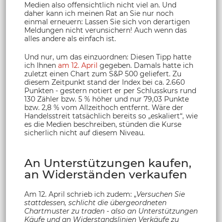
Medien also offensichtlich nicht viel an. Und
daher kann ich meinen Rat an Sie nur noch
einmal erneuern: Lassen Sie sich von derartigen
Meldungen nicht verunsichern! Auch wenn das
alles andere als einfach ist.
Und nur, um das einzuordnen: Diesen Tipp hatte
ich Ihnen
am 12. April
gegeben. Damals hatte ich
zuletzt einen Chart zum S&P 500 geliefert. Zu
diesem Zeitpunkt stand der Index bei ca. 2.660
Punkten - gestern notiert er per Schlusskurs rund
130 Zähler bzw. 5 % höher und nur 79,03 Punkte
bzw. 2,8 % vom Allzeithoch entfernt. Wäre der
Handelsstreit tatsächlich bereits so „eskaliert“, wie
es die Medien beschreiben, stünden die Kurse
sicherlich nicht auf diesem Niveau.
An Unterstützungen kaufen,
an Widerständen verkaufen
Am 12. April schrieb ich zudem: „
Versuchen Sie
stattdessen, schlicht die übergeordneten
Chartmuster zu traden - also an Unterstützungen
Käufe und an Widerstandslinien Verkäufe zu