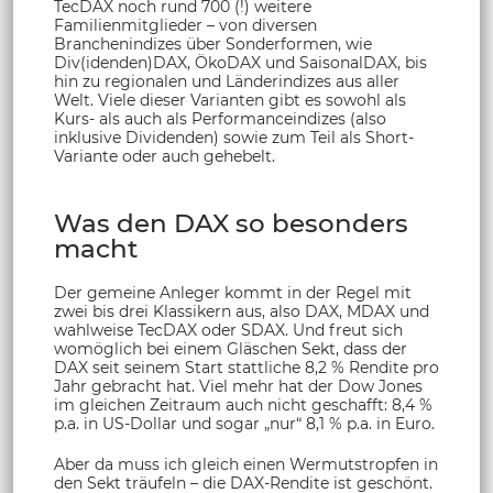
TecDAX noch rund 700 (!) weitere
Familienmitglieder – von diversen
Branchenindizes über Sonderformen, wie
Div(idenden)DAX, ÖkoDAX und SaisonalDAX, bis
hin zu regionalen und Länderindizes aus aller
Welt. Viele dieser Varianten gibt es sowohl als
Kurs- als auch als Performanceindizes (also
inklusive Dividenden) sowie zum Teil als Short-
Variante oder auch gehebelt.
Was den DAX so besonders
macht
Der gemeine Anleger kommt in der Regel mit
zwei bis drei Klassikern aus, also DAX, MDAX und
wahlweise TecDAX oder SDAX. Und freut sich
womöglich bei einem Gläschen Sekt, dass der
DAX seit seinem Start stattliche 8,2 % Rendite pro
Jahr gebracht hat. Viel mehr hat der Dow Jones
im gleichen Zeitraum auch nicht geschafft: 8,4 %
p.a. in US-Dollar und sogar „nur“ 8,1 % p.a. in Euro.
Aber da muss ich gleich einen Wermutstropfen in
den Sekt träufeln – die DAX-Rendite ist geschönt.