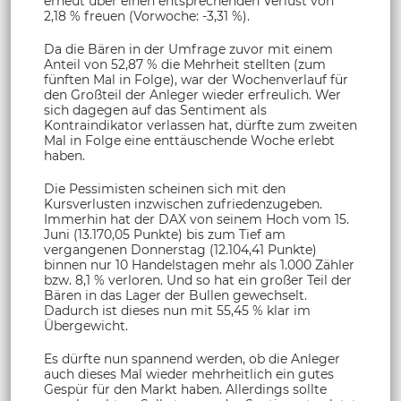
erneut über einen entsprechenden Verlust von
2,18 % freuen (Vorwoche: -3,31 %).
Da die Bären in der Umfrage zuvor mit einem
Anteil von 52,87 % die Mehrheit stellten (zum
fünften Mal in Folge), war der Wochenverlauf für
den Großteil der Anleger wieder erfreulich. Wer
sich dagegen auf das Sentiment als
Kontraindikator verlassen hat, dürfte zum zweiten
Mal in Folge eine enttäuschende Woche erlebt
haben.
Die Pessimisten scheinen sich mit den
Kursverlusten inzwischen zufriedenzugeben.
Immerhin hat der DAX von seinem Hoch vom 15.
Juni (13.170,05 Punkte) bis zum Tief am
vergangenen Donnerstag (12.104,41 Punkte)
binnen nur 10 Handelstagen mehr als 1.000 Zähler
bzw. 8,1 % verloren. Und so hat ein großer Teil der
Bären in das Lager der Bullen gewechselt.
Dadurch ist dieses nun mit 55,45 % klar im
Übergewicht.
Es dürfte nun spannend werden, ob die Anleger
auch dieses Mal wieder mehrheitlich ein gutes
Gespür für den Markt haben. Allerdings sollte