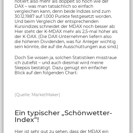
notiert also mehr als doppelt so hoch wie der
DAX – was man tatsächlich so einfach
vergleichen kann, denn beide Indizes sind zum
30.12.1987 auf 1.000 Punkte festgesetzt worden.
Und beim Vergleich der entsprechenden
Kursindizes schneidet der MDAX noch besser ab:
Hier steht der K-MDAX mehr als 2,5-mal höher als
der K-DAX. (Die DAX-Unternehmen liefern also
die höheren Dividenden, was für Anleger wichtig
sein könnte, die auf die Ausschüttungen aus sind.)
Doch Sie wissen ja, solchen Statistiken misstraue
ich zutiefst – und auch diesmal wird meine
Skepsis bestätigt. Dazu genügt ein einfacher
Blick auf den folgenden Chart:
(Quelle: MarketMaker)
Ein typischer „Schönwetter-
Index“!
Hier ist sehr gut zu sehen, dass der MDAX ein