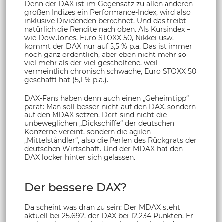
Denn der DAX ist im Gegensatz zu allen anderen
großen Indizes ein Performance-Index, wird also
inklusive Dividenden berechnet. Und das treibt
natürlich die Rendite nach oben. Als Kursindex –
wie Dow Jones, Euro STOXX 50, Nikkei usw. –
kommt der DAX nur auf 5,5 % p.a. Das ist immer
noch ganz ordentlich, aber eben nicht mehr so
viel mehr als der viel gescholtene, weil
vermeintlich chronisch schwache, Euro STOXX 50
geschafft hat (5,1 % p.a.).
DAX-Fans haben denn auch einen „Geheimtipp“
parat: Man soll besser nicht auf den DAX, sondern
auf den MDAX setzen. Dort sind nicht die
unbeweglichen „Dickschiffe“ der deutschen
Konzerne vereint, sondern die agilen
„Mittelständler“, also die Perlen des Rückgrats der
deutschen Wirtschaft. Und der MDAX hat den
DAX locker hinter sich gelassen.
Der bessere DAX?
Da scheint was dran zu sein: Der MDAX steht
aktuell bei 25.692, der DAX bei 12.234 Punkten. Er