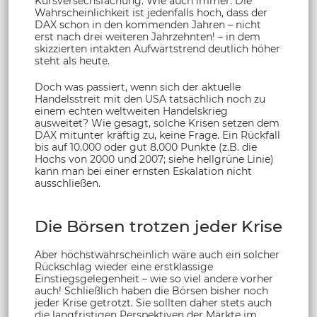
Kursversechsfachung. Wie auch immer: Die
Wahrscheinlichkeit ist jedenfalls hoch, dass der
DAX schon in den kommenden Jahren – nicht
erst nach drei weiteren Jahrzehnten! – in dem
skizzierten intakten Aufwärtstrend deutlich höher
steht als heute.
Doch was passiert, wenn sich der aktuelle
Handelsstreit mit den USA tatsächlich noch zu
einem echten weltweiten Handelskrieg
ausweitet? Wie gesagt, solche Krisen setzen dem
DAX mitunter kräftig zu, keine Frage. Ein Rückfall
bis auf 10.000 oder gut 8.000 Punkte (z.B. die
Hochs von 2000 und 2007; siehe hellgrüne Linie)
kann man bei einer ernsten Eskalation nicht
ausschließen.
Die Börsen trotzen jeder Krise
Aber höchstwahrscheinlich wäre auch ein solcher
Rückschlag wieder eine erstklassige
Einstiegsgelegenheit – wie so viel andere vorher
auch! Schließlich haben die Börsen bisher noch
jeder Krise getrotzt. Sie sollten daher stets auch
die langfristigen Perspektiven der Märkte im