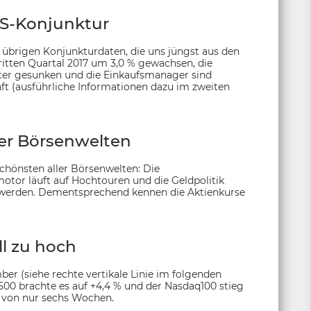
-Konjunktur
 übrigen Konjunkturdaten, die uns jüngst aus den
itten Quartal 2017 um 3,0 % gewachsen, die
eiter gesunken und die Einkaufsmanager sind
nft (ausführliche Informationen dazu im zweiten
ler Börsenwelten
 schönsten aller Börsenwelten: Die
tor läuft auf Hochtouren und die Geldpolitik
t werden. Dementsprechend kennen die Aktienkurse
l zu hoch
r (siehe rechte vertikale Linie im folgenden
500 brachte es auf +4,4 % und der Nasdaq100 stieg
m von nur sechs Wochen.