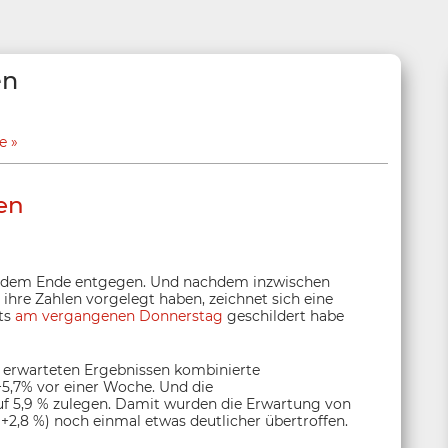
en
e
en
am dem Ende entgegen. Und nachdem inzwischen
hre Zahlen vorgelegt haben, zeichnet sich eine
its
am vergangenen Donnerstag
geschildert habe
h erwarteten Ergebnissen kombinierte
5,7% vor einer Woche. Und die
f 5,9 % zulegen. Damit wurden die Erwartung von
 +2,8 %) noch einmal etwas deutlicher übertroffen.