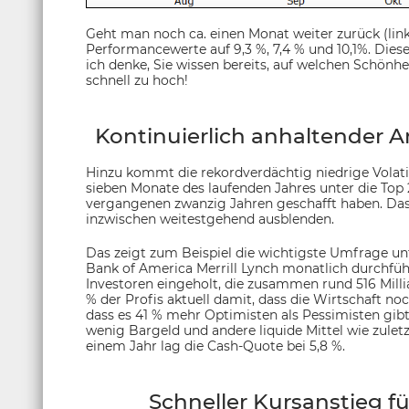
Geht man noch ca. einen Monat weiter zurück (linke
Performancewerte auf 9,3 %, 7,4 % und 10,1%. Dies
ich denke, Sie wissen bereits, auf welchen Schönhe
schnell zu hoch!
Kontinuierlich anhaltender An
Hinzu kommt die rekordverdächtig niedrige Volatili
sieben Monate des laufenden Jahres unter die Top
vergangenen zwanzig Jahren geschafft haben. Das f
inzwischen weitestgehend ausblenden.
Das zeigt zum Beispiel die wichtigste Umfrage un
Bank of America Merrill Lynch monatlich durchfü
Investoren eingeholt, die zusammen rund 516 Mill
% der Profis aktuell damit, dass die Wirtschaft noc
dass es 41 % mehr Optimisten als Pessimisten gibt.
wenig Bargeld und andere liquide Mittel wie zulet
einem Jahr lag die Cash-Quote bei 5,8 %.
Schneller Kursanstieg f