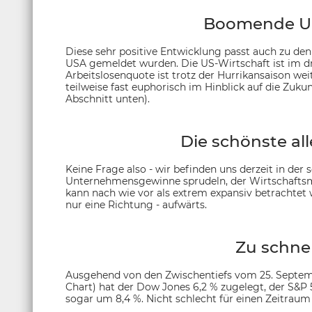
Boomende US
Diese sehr positive Entwicklung passt auch zu den
USA gemeldet wurden. Die US-Wirtschaft ist im dr
Arbeitslosenquote ist trotz der Hurrikansaison w
teilweise fast euphorisch im Hinblick auf die Zuku
Abschnitt unten).
Die schönste al
Keine Frage also - wir befinden uns derzeit in der
Unternehmensgewinne sprudeln, der Wirtschaftsmo
kann nach wie vor als extrem expansiv betrachte
nur eine Richtung - aufwärts.
Zu schnel
Ausgehend von den Zwischentiefs vom 25. Septembe
Chart) hat der Dow Jones 6,2 % zugelegt, der S&P 
sogar um 8,4 %. Nicht schlecht für einen Zeitrau