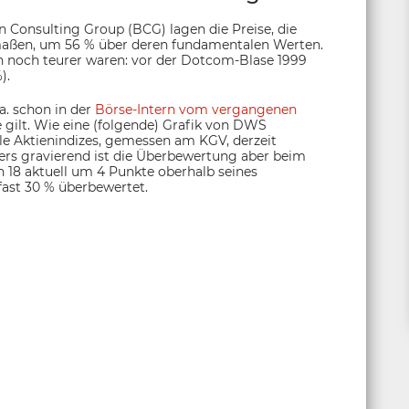
 Consulting Group (BCG) lagen die Preise, die
imaßen, um 56 % über deren fundamentalen Werten.
ien noch teurer waren: vor der Dotcom-Blase 1999
).
a. schon in der
Börse-Intern vom vergangenen
e gilt. Wie eine (folgende) Grafik von DWS
ele Aktienindizes, gemessen am KGV, derzeit
ers gravierend ist die Überbewertung aber beim
 18 aktuell um 4 Punkte oberhalb seines
fast 30 % überbewertet.