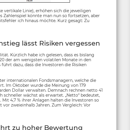
 vertikale Linie), erhöhen sich die jeweiligen
es Zahlenspiel könnte man nun so fortsetzen, aber
itsfehler ich hinaus möchte. Kurz gesagt: Zu
stieg lässt Risiken vergessen
tät. Kürzlich habe ich gelesen, dass es bislang
 20 der am wenigsten volatilen Monate in den
ührt dazu, dass die Investoren die Risiken
ter internationalen Fondsmanagern, welche die
hrt. Im Oktober wurde die Meinung von 179
iarden Dollar verwalten. Demnach rechnen netto 41
h schneller wächst als erwartet. „Netto“ bedeutet,
 Mit 4,7 % ihrer Anlagen halten die Investoren so
zt vor zweieinhalb Jahren. Zum Vergleich: Vor
ührt zu hoher Bewertung