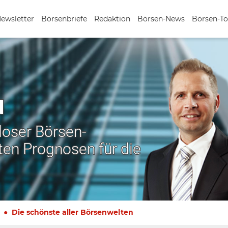
Newsletter
Börsenbriefe
Redaktion
Börsen-News
Börsen-To
N
nloser Börsen-
ten Prognosen für die
Die schönste aller Börsenwelten