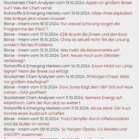
Stockstreet Chart-Analysen vom 19.10.2024:
Apple vor großem Break
out? Was der Chart verrät
Rohstoffe & Emerging Markets vom 19.10.2024:
Silber-Preis explodiert:
Was Anleger jetzt wissen müssen
Börse - Intern vom 18.10.2024:
Für wieviel Schwung sorgen die
Programme der PBoC?
Börse - Intern vom 17.10.2024:
EZB drückt die Zinsen und den Euro
Börse - Intern vom 16.10.2024:
China ist aktuell nicht Teil der Lösung,
sondern Teil des Problems
Börse - Intern vom 15.10.2024:
Was treibt die Aktienmärkte an?
Börse - Intern vom 14.10.2024:
DAX: Neues Hoch zum Oktober-
Verfallstag?
Rohstoffe & Emerging Markets vom 14.10.2024:
Exxon Mobil vor Long-
Signal? Wann der Break out erfolgt
Stockstreet Chart-Analysen vom 14.10.2024:
JPMorgan Chase: Aktie
vor großem Kaufsignal?
Börse - Intern vom 11.10.2024:
Dow Jones folgt dem S&P 500 auf neue
Höhen – DAX profitiert
Stockstreet Chart-Analysen vom 11.10.2024:
Siemens Energy auf
Allzeithoch: Geht der Run jetzt so weiter?
Rohstoffe & Emerging Markets vom 11.10.2024:
Alcoa-Aktie: Der Kurs
könnte einen Ausbruch schaffen
Börse - Intern vom 10.10.2024:
Trotz Dämpfer durch Inflationsdaten
sind die Bullen im Vorteil
Börse - Intern vom 09.10.2024:
So hängen Ölpreis, US-Rendite und
USD/JPY zusammen