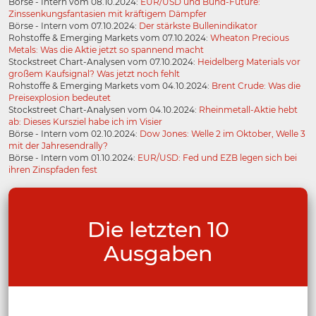
Börse - Intern vom 08.10.2024:
EUR/USD und Bund-Future:
Zinssenkungsfantasien mit kräftigem Dämpfer
Börse - Intern vom 07.10.2024:
Der stärkste Bullenindikator
Rohstoffe & Emerging Markets vom 07.10.2024:
Wheaton Precious
Metals: Was die Aktie jetzt so spannend macht
Stockstreet Chart-Analysen vom 07.10.2024:
Heidelberg Materials vor
großem Kaufsignal? Was jetzt noch fehlt
Rohstoffe & Emerging Markets vom 04.10.2024:
Brent Crude: Was die
Preisexplosion bedeutet
Stockstreet Chart-Analysen vom 04.10.2024:
Rheinmetall-Aktie hebt
ab: Dieses Kursziel habe ich im Visier
Börse - Intern vom 02.10.2024:
Dow Jones: Welle 2 im Oktober, Welle 3
mit der Jahresendrally?
Börse - Intern vom 01.10.2024:
EUR/USD: Fed und EZB legen sich bei
ihren Zinspfaden fest
Die letzten 10
Ausgaben