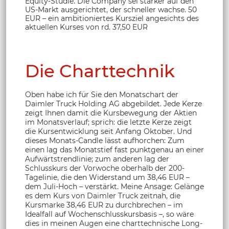
Equity-Studie. Die Company sei stärker auf den
US-Markt ausgerichtet, der schneller wachse. 50
EUR – ein ambitioniertes Kursziel angesichts des
aktuellen Kurses von rd. 37,50 EUR
Die Charttechnik
Oben habe ich für Sie den Monatschart der
Daimler Truck Holding AG abgebildet. Jede Kerze
zeigt Ihnen damit die Kursbewegung der Aktien
im Monatsverlauf; sprich: die letzte Kerze zeigt
die Kursentwicklung seit Anfang Oktober. Und
dieses Monats-Candle lässt aufhorchen: Zum
einen lag das Monatstief fast punktgenau an einer
Aufwärtstrendlinie; zum anderen lag der
Schlusskurs der Vorwoche oberhalb der 200-
Tagelinie, die den Widerstand um 38,46 EUR –
dem Juli-Hoch – verstärkt. Meine Ansage: Gelänge
es dem Kurs von Daimler Truck zeitnah, die
Kursmarke 38,46 EUR zu durchbrechen – im
Idealfall auf Wochenschlusskursbasis –, so wäre
dies in meinen Augen eine charttechnische Long-