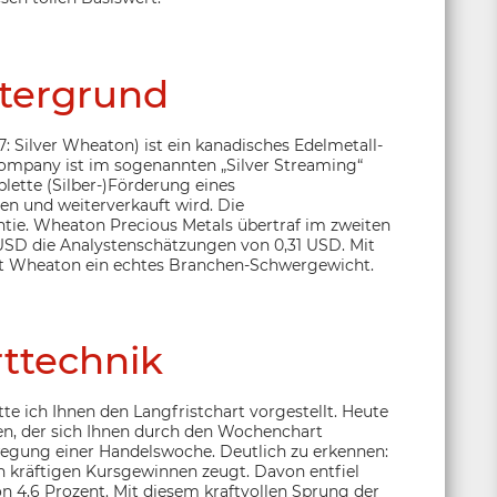
tergrund
: Silver Wheaton) ist ein kanadisches Edelmetall-
ompany ist im sogenannten „Silver Streaming“
plette (Silber-)Förderung eines
und weiterverkauft wird. Die
tie. Wheaton Precious Metals übertraf im zweiten
USD die Analystenschätzungen von 0,31 USD. Mit
 ist Wheaton ein echtes Branchen-Schwergewicht.
ttechnik
te ich Ihnen den Langfristchart vorgestellt. Heute
en, der sich Ihnen durch den Wochenchart
ewegung einer Handelswoche. Deutlich zu erkennen:
n kräftigen Kursgewinnen zeugt. Davon entfiel
von 4,6 Prozent. Mit diesem kraftvollen Sprung der