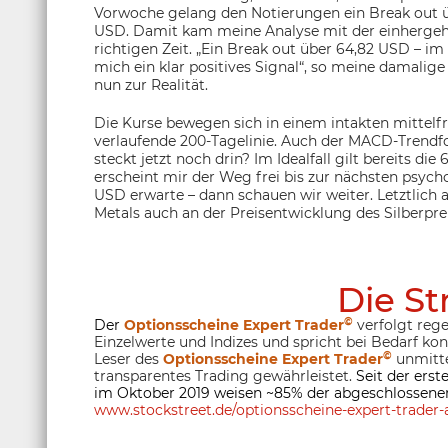
Vorwoche gelang den Notierungen ein Break out 
USD. Damit kam meine Analyse mit der einherge
richtigen Zeit. „Ein Break out über 64,82 USD – im
mich ein klar positives Signal“, so meine damalig
nun zur Realität.
Die Kurse bewegen sich in einem intakten mittelf
verlaufende 200-Tagelinie. Auch der MACD-Trendfol
steckt jetzt noch drin? Im Idealfall gilt bereits die
erscheint mir der Weg frei bis zur nächsten psycho
USD erwarte – dann schauen wir weiter. Letztlich
Metals auch an der Preisentwicklung des Silberprei
Die St
©
Der
Optionsscheine Expert Trader
verfolgt rege
Einzelwerte und Indizes und spricht bei Bedarf ko
©
Leser des
Optionsscheine Expert Trader
unmitte
transparentes Trading gewährleistet.
Seit der ers
im Oktober 2019 weisen ~85% der abgeschlossenen
www.stockstreet.de/optionsscheine-expert-trader-a