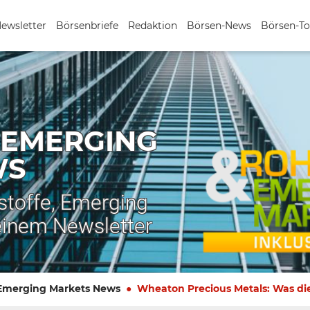
Newsletter
Börsenbriefe
Redaktion
Börsen-News
Börsen-To
 EMERGING
WS
stoffe, Emerging
einem Newsletter
 Emerging Markets News
Wheaton Precious Metals: Was die