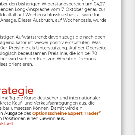
über den bisherigen Widerstandsbereich um 64,27
henden Long-Ansprache vom 7. Oktober genau zur
 Idealfall auf Wochenschlusskursbasis – wäre für
e Ansage. Dieser Ausbruch, auf Wochenbasis, wurde
ristigen Aufwärtstrend; davon zeugt die nach oben
geindikator ist wieder positiv einzustufen. Was
 60er-Preislinie als Unterstützung. Auf der Oberseite
logisch bedeutsamen Preislinie, die ich bei 70
 aber wird sich der Kurs von Wheaton Precious
ses orientieren.
rategie
lmäßig die Kurse deutscher und internationaler
nkrete Kauf- und Verkaufsanregungen aus, die
lbar umsetzen können. Damit wird ein
©
ten Ausgabe
des
Optionsscheine Expert Trader
 Positionen einen Gewinn aus.
ktuell