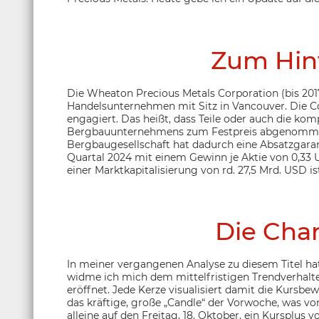
Zum Hin
Die Wheaton Precious Metals Corporation (bis 2017
Handelsunternehmen mit Sitz in Vancouver. Die C
engagiert. Das heißt, dass Teile oder auch die kom
Bergbauunternehmens zum Festpreis abgenommen 
Bergbaugesellschaft hat dadurch eine Absatzgaran
Quartal 2024 mit einem Gewinn je Aktie von 0,33 
einer Marktkapitalisierung von rd. 27,5 Mrd. USD
Die Char
In meiner vergangenen Analyse zu diesem Titel hat
widme ich mich dem mittelfristigen Trendverhalt
eröffnet. Jede Kerze visualisiert damit die Kursb
das kräftige, große „Candle“ der Vorwoche, was vo
alleine auf den Freitag, 18. Oktober, ein Kursplus 