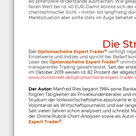
als potenzielle Widerstände ausmachen. Wie gesa
fairen Wert bei rd. 40 EUR. Damit könnte sich der
charttechnischer Sicht – mittel- bis langfristig du
Marktsituation aber sollte stets im Auge behaltet
Die St
©
Der
Optionsscheine Expert Trader
verfolgt rege
Einzelwerte und Indizes und spricht bei Bedarf ko
©
Leser des
Optionsscheine Expert Trader
unmitte
transparentes Trading gewährleistet.
Seit der ers
im Oktober 2019 weisen rd. 82 Prozent der abgesc
www.stockstreet.de/optionsscheine-expert-trader-a
Der Autor:
Manfred Ries begann 1984 seine Banka
folgten Tätigkeiten als Privatkundenberater und
Studium der Volkswirtschaftslehre absolvierte er
Volontariat als Wirtschaftsjournalist und war lange
Seit vielen Jahren schon analysiert und schreibt M
der Online-Rubrik
Chart-Analysen
sowie als Autor
©
Expert Trader
.