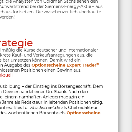
gt: die Analysten von Goldman Sachs sehen den
 Aufwärtstrend bei der Siemens-Energy-Aktie – aus
rchaus fortsetzen. Die zwischenzeitlich überkaufte
 werden!
rategie
lmäßig die Kurse deutscher und internationaler
nkrete Kauf- und Verkaufsanregungen aus, die
lbar umsetzen können. Damit wird ein
©
ten Ausgabe
des
Optionsscheine Expert Trader
hlossenen Positionen einen Gewinn aus.
ktuell
usbildung – der Einstieg ins Börsengeschäft. Dem
 im Devisenhandel einer Großbank. Nach dem
 bei einem namhaften Anlegermagazin ein
 Jahre als Redakteur in leitenden Positionen tätig.
anfred Ries für
Stockstreet.de
als Chefredakteur
 des wöchentlichen Börsenbriefs
Optionsscheine