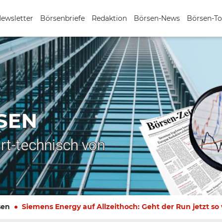
Newsletter
Börsenbriefe
Redaktion
Börsen-News
Börsen-To
SEN
rt-technisch von
sen
Siemens Energy auf Allzeithoch: Geht der Run jetzt so