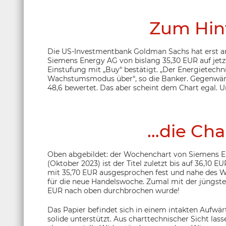
Zum Hin
Die US-Investmentbank Goldman Sachs hat erst am Fr
Siemens Energy AG von bislang 35,30 EUR auf jet
Einstufung mit „Buy“ bestätigt. „Der Energietech
Wachstumsmodus über“, so die Banker. Gegenwärt
48,6 bewertet. Das aber scheint dem Chart egal. U
…die Cha
Oben abgebildet: der Wochenchart von Siemens Ene
(Oktober 2023) ist der Titel zuletzt bis auf 36,10 E
mit 35,70 EUR ausgesprochen fest und nahe des W
für die neue Handelswoche. Zumal mit der jüngsten
EUR nach oben durchbrochen wurde!
Das Papier befindet sich in einem intakten Aufwär
solide unterstützt. Aus charttechnischer Sicht lass