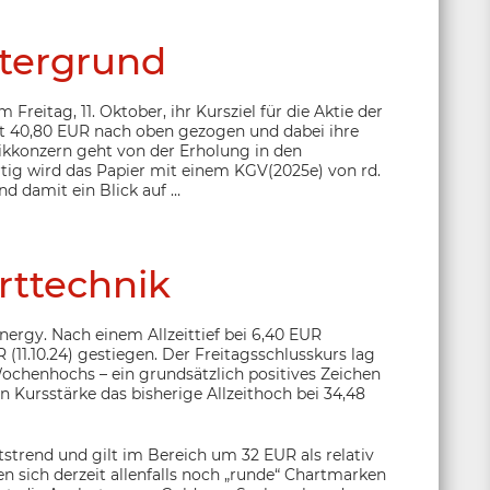
tergrund
eitag, 11. Oktober, ihr Kursziel für die Aktie der
zt 40,80 EUR nach oben gezogen und dabei ihre
nikkonzern geht von der Erholung in den
ig wird das Papier mit einem KGV(2025e) von rd.
nd damit ein Blick auf …
rttechnik
rgy. Nach einem Allzeittief bei 6,40 EUR
UR (11.10.24) gestiegen. Der Freitagsschlusskurs lag
ochenhochs – ein grundsätzlich positives Zeichen
 Kursstärke das bisherige Allzeithoch bei 34,48
tstrend und gilt im Bereich um 32 EUR als relativ
en sich derzeit allenfalls noch „runde“ Chartmarken