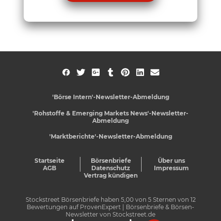
'Börse Intern'-Newsletter-Abmeldung
'Rohstoffe & Emerging Markets News'-Newsletter-
Abmeldung
'Marktberichte'-Newsletter-Abmeldung
Startseite
Börsenbriefe
Über uns
AGB
Datenschutz
Impressum
Vertrag kündigen
Stockstreet Börsenbriefe
haben
5,00
von
5
Sternen von
12
Bewertungen auf
ProvenExpert
| Börsenbriefe & Börsen-
Newsletter von Stockstreet.de