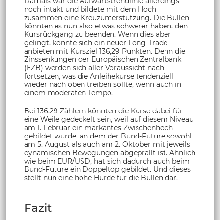
Damals war die Aufwärtstrendlinie allerdings
noch intakt und bildete mit dem Hoch
zusammen eine Kreuzunterstützung. Die Bullen
könnten es nun also etwas schwerer haben, den
Kursrückgang zu beenden. Wenn dies aber
gelingt, könnte sich ein neuer Long-Trade
anbieten mit Kursziel 136,29 Punkten. Denn die
Zinssenkungen der Europäischen Zentralbank
(EZB) werden sich aller Voraussicht nach
fortsetzen, was die Anleihekurse tendenziell
wieder nach oben treiben sollte, wenn auch in
einem moderaten Tempo.
Bei 136,29 Zählern könnten die Kurse dabei für
eine Weile gedeckelt sein, weil auf diesem Niveau
am 1. Februar ein markantes Zwischenhoch
gebildet wurde, an dem der Bund-Future sowohl
am 5. August als auch am 2. Oktober mit jeweils
dynamischen Bewegungen abgeprallt ist. Ähnlich
wie beim EUR/USD, hat sich dadurch auch beim
Bund-Future ein Doppeltop gebildet. Und dieses
stellt nun eine hohe Hürde für die Bullen dar.
Fazit