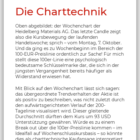
Die Charttechnik
Oben abgebildet: der Wochenchart der
Heidelberg Materials AG. Das letzte Candle zeigt
also die Kursbewegung der laufenden
Handelswoche; sprich – vom Montag, 7. Oktober.
Und da ging es zu Wochenbeginn im Bereich der
100-EUR-Preislinie ordentlich zur Sache! Für mich
stellt diese 100er-Linie eine psychologisch
bedeutsame Schlüsselmarke dar, die sich in der
jüngsten Vergangenheit bereits häufiger als
Widerstand erwiesen hat.
Mit Blick auf den Wochenchart lässt sich sagen:
das übergeordnete Trendverhalten der Aktie ist
als positiv zu beschreiben, was nicht zuletzt durch
den aufwärtsgerichteten Verlauf der 200-
Tagelinie visualisiert wird. Dieser gleitende
Durchschnitt dürften dem Kurs um 93 USD
Unterstützung gewähren. Würde es zu einem
Break out über die 100er-Preislinie kommen – im
Idealfall auf Wochenschlusskursbasis – so könnte
dies als charttechnische Kaufansage interpretiert