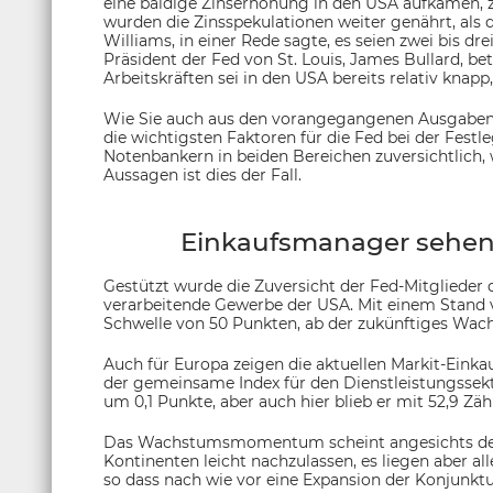
eine baldige Zinserhöhung in den USA aufkamen, ze
wurden die Zinsspekulationen weiter genährt, als 
Williams, in einer Rede sagte, es seien zwei bis dr
Präsident der Fed von St. Louis, James Bullard, be
Arbeitskräften sei in den USA bereits relativ knapp
Wie Sie auch aus den vorangegangenen Ausgaben wi
die wichtigsten Faktoren für die Fed bei der Festl
Notenbankern in beiden Bereichen zuversichtlich, 
Aussagen ist dies der Fall.
Einkaufsmanager sehen
Gestützt wurde die Zuversicht der Fed-Mitglieder
verarbeitende Gewerbe der USA. Mit einem Stand v
Schwelle von 50 Punkten, ab der zukünftiges Wach
Auch für Europa zeigen die aktuellen Markit-Eink
der gemeinsame Index für den Dienstleistungssekto
um 0,1 Punkte, aber auch hier blieb er mit 52,9 Z
Das Wachstumsmomentum scheint angesichts der l
Kontinenten leicht nachzulassen, es liegen aber a
so dass nach wie vor eine Expansion der Konjunktu