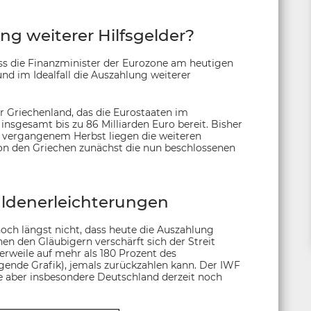
g weiterer Hilfsgelder?
s die Finanzminister der Eurozone am heutigen
nd im Idealfall die Auszahlung weiterer
r Griechenland, das die Eurostaaten im
sgesamt bis zu 86 Milliarden Euro bereit. Bisher
it vergangenem Herbst liegen die weiteren
von den Griechen zunächst die nun beschlossenen
ldenerleichterungen
och längst nicht, dass heute die Auszahlung
en den Gläubigern verschärft sich der Streit
erweile auf mehr als 180 Prozent des
gende Grafik), jemals zurückzahlen kann. Der IWF
ie aber insbesondere Deutschland derzeit noch