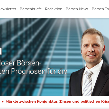
Newsletter
Börsenbriefe
Redaktion
Börsen-News
Börsen-To
N
nloser Börsen-
ten Prognosen für die
Märkte zwischen Konjunktur, Zinsen und politischen Kris