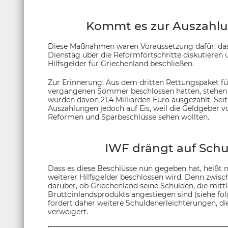
Kommt es zur Auszahlun
Diese Maßnahmen waren Voraussetzung dafür, das
Dienstag über die Reformfortschritte diskutieren u
Hilfsgelder für Griechenland beschließen.
Zur Erinnerung: Aus dem dritten Rettungspaket fü
vergangenen Sommer beschlossen hatten, stehen in
wurden davon 21,4 Milliarden Euro ausgezahlt. Se
Auszahlungen jedoch auf Eis, weil die Geldgeber 
Reformen und Sparbeschlüsse sehen wollten.
IWF drängt auf Schu
Dass es diese Beschlüsse nun gegeben hat, heißt n
weiterer Hilfsgelder beschlossen wird. Denn zwisch
darüber, ob Griechenland seine Schulden, die mittl
Bruttoinlandsprodukts angestiegen sind (siehe fol
fordert daher weitere Schuldenerleichterungen, d
verweigert.