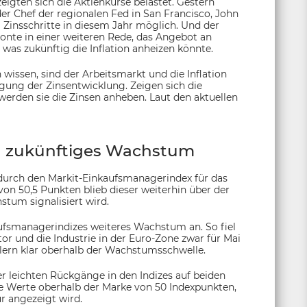
igten sich die Aktienkurse belastet. Gestern
der Chef der regionalen Fed in San Francisco, John
ei Zinsschritte in diesem Jahr möglich. Und der
tonte in einer weiteren Rede, das Angebot an
, was zukünftig die Inflation anheizen könnte.
ssen, sind der Arbeitsmarkt und die Inflation
egung der Zinsentwicklung. Zeigen sich die
werden sie die Zinsen anheben. Laut den aktuellen
 zukünftiges Wachstum
 durch den Markit-Einkaufsmanagerindex für das
on 50,5 Punkten blieb dieser weiterhin über der
stum signalisiert wird.
aufsmanagerindizes weiteres Wachstum an. So fiel
r und die Industrie in der Euro-Zone zwar für Mai
ählern klar oberhalb der Wachstumsschwelle.
eichten Rückgänge in den Indizes auf beiden
lle Werte oberhalb der Marke von 50 Indexpunkten,
r angezeigt wird.