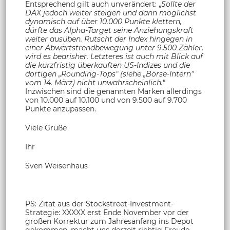
Entsprechend gilt auch unverändert: „
Sollte der
DAX jedoch weiter steigen und dann möglichst
dynamisch auf über 10.000 Punkte klettern,
dürfte das Alpha-Target seine Anziehungskraft
weiter ausüben. Rutscht der Index hingegen in
einer Abwärtstrendbewegung unter 9.500 Zähler,
wird es bearisher. Letzteres ist auch mit Blick auf
die kurzfristig überkauften US-Indizes und die
dortigen „Rounding-Tops“ (siehe „Börse-Intern“
vom 14. März) nicht unwahrscheinlich.
“
Inzwischen sind die genannten Marken allerdings
von 10.000 auf 10.100 und von 9.500 auf 9.700
Punkte anzupassen.
Viele Grüße
Ihr
Sven Weisenhaus
PS: Zitat aus der Stockstreet-Investment-
Strategie: XXXXX erst Ende November vor der
großen Korrektur zum Jahresanfang ins Depot
gekommen, macht uns derzeit richtig Freude.