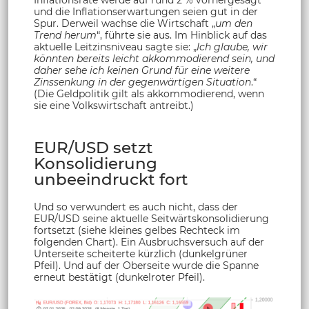
Inflationsrate werde auf rund 2 % vorhergesagt
und die Inflationserwartungen seien gut in der
Spur. Derweil wachse die Wirtschaft „
um den
Trend herum
“, führte sie aus. Im Hinblick auf das
aktuelle Leitzinsniveau sagte sie: „
Ich glaube, wir
könnten bereits leicht akkommodierend sein, und
daher sehe ich keinen Grund für eine weitere
Zinssenkung in der gegenwärtigen Situation
.“
(Die Geldpolitik gilt als akkommodierend, wenn
sie eine Volkswirtschaft antreibt.)
EUR/USD setzt
Konsolidierung
unbeeindruckt fort
Und so verwundert es auch nicht, dass der
EUR/USD seine aktuelle Seitwärtskonsolidierung
fortsetzt (siehe kleines gelbes Rechteck im
folgenden Chart). Ein Ausbruchsversuch auf der
Unterseite scheiterte kürzlich (dunkelgrüner
Pfeil). Und auf der Oberseite wurde die Spanne
erneut bestätigt (dunkelroter Pfeil).