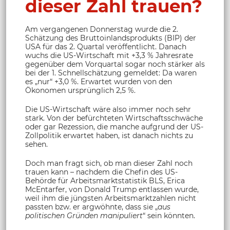
dieser Zahl trauen?
Am vergangenen Donnerstag wurde die 2.
Schätzung des Bruttoinlandsprodukts (BIP) der
USA für das 2. Quartal veröffentlicht. Danach
wuchs die US-Wirtschaft mit +3,3 % Jahresrate
gegenüber dem Vorquartal sogar noch stärker als
bei der 1. Schnellschätzung gemeldet: Da waren
es „nur“ +3,0 %. Erwartet wurden von den
Ökonomen ursprünglich 2,5 %.
Die US-Wirtschaft wäre also immer noch sehr
stark. Von der befürchteten Wirtschaftsschwäche
oder gar Rezession, die manche aufgrund der US-
Zollpolitik erwartet haben, ist danach nichts zu
sehen.
Doch man fragt sich, ob man dieser Zahl noch
trauen kann – nachdem die Chefin des US-
Behörde für Arbeitsmarktstatistik BLS, Erica
McEntarfer, von Donald Trump entlassen wurde,
weil ihm die jüngsten Arbeitsmarktzahlen nicht
passten bzw. er argwöhnte, dass sie „
aus
politischen Gründen manipuliert
“ sein könnten.