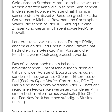
Gefolgsmann Stephen Miran – durch eine weitere
Person ersetzen kann, die in seinem Sinn handelt:
In den siebenköpfigen Vorstand hat Trump in
seiner ersten Amtszeit 3 Personen geschickt: die
Gouverneure Michelle Bowman und Christopher
Waller (die schon bei der Juli-Sitzung für eine
Zinssenkung gestimmt haben) sowie Fed-Chef
Powell.
Letzterer tanzt zwar nicht nach Trumps Pfeife,
aber da auch der Fed-Chef nur eine Stimme hat,
hätte die „Trump-Fraktion“ im Vorstand die
Mehrheit, wenn Cook ausgetauscht würde.
Das nützt zwar noch nichts bei den
bevorstehenden Zinsentscheidungen, denn die
trifft nicht der Vorstand (
Board of Governors
),
sondern das sogenannte Offenmarktkomitee der
Fed (
Federal Open Market Committee
, FOMC).
Darin sind neben dem Vorstand 5 der 12 Chefs der
regionalen Fed-Banken vertreten, von denen 4 in
einem bestimmten Turnus wechseln. (Der Chef
der Fed New York hat einen ständigen Sitz im
FOMC.)
Solange sich also die 5 anderen