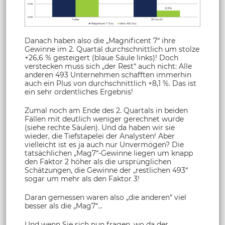
Danach haben also die „Magnificent 7“ ihre
Gewinne im 2. Quartal durchschnittlich um stolze
+26,6 % gesteigert (blaue Säule links)! Doch
verstecken muss sich „der Rest“ auch nicht: Alle
anderen 493 Unternehmen schafften immerhin
auch ein Plus von durchschnittlich +8,1 %. Das ist
ein sehr ordentliches Ergebnis!
Zumal noch am Ende des 2. Quartals in beiden
Fällen mit deutlich weniger gerechnet wurde
(siehe rechte Säulen). Und da haben wir sie
wieder, die Tiefstapelei der Analysten! Aber
vielleicht ist es ja auch nur Unvermögen? Die
tatsächlichen „Mag7“-Gewinne liegen um knapp
den Faktor 2 höher als die ursprünglichen
Schätzungen, die Gewinne der „restlichen 493“
sogar um mehr als den Faktor 3!
Daran gemessen waren also „die anderen“ viel
besser als die „Mag7“…
Und wenn Sie sich nun fragen, wo da der