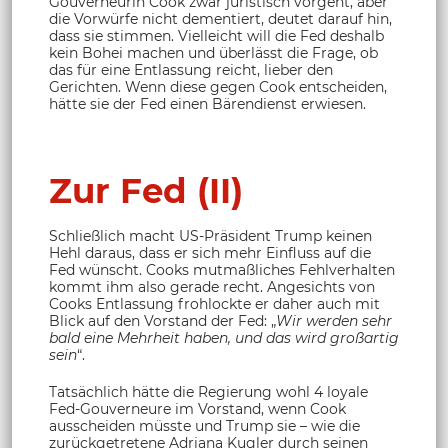
Gouverneurin Cook zwar juristisch vorgeht, aber
die Vorwürfe nicht dementiert, deutet darauf hin,
dass sie stimmen. Vielleicht will die Fed deshalb
kein Bohei machen und überlässt die Frage, ob
das für eine Entlassung reicht, lieber den
Gerichten. Wenn diese gegen Cook entscheiden,
hätte sie der Fed einen Bärendienst erwiesen.
Zur Fed (II)
Schließlich macht US-Präsident Trump keinen
Hehl daraus, dass er sich mehr Einfluss auf die
Fed wünscht. Cooks mutmaßliches Fehlverhalten
kommt ihm also gerade recht. Angesichts von
Cooks Entlassung frohlockte er daher auch mit
Blick auf den Vorstand der Fed: „
Wir werden sehr
bald eine Mehrheit haben, und das wird großartig
sein
“.
Tatsächlich hätte die Regierung wohl 4 loyale
Fed-Gouverneure im Vorstand, wenn Cook
ausscheiden müsste und Trump sie – wie die
zurückgetretene Adriana Kugler durch seinen