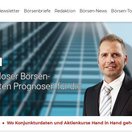
Newsletter
Börsenbriefe
Redaktion
Börsen-News
Börsen-To
N
nloser Börsen-
ten Prognosen für die
Wo Konjunkturdaten und Aktienkurse Hand in Hand geh