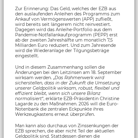
Zur Erinnerung: Das Geld, welches der EZB aus
den auslaufenden Anleihen des Programms zum
Ankauf von Vermögenswerten (APP) zufließt,
wird bereits seit längerem nicht reinvestiert.
Dagegen wird das Anleihe-Portfolio aus dem
Pandemie-Notfallankaufprogramm (PEPP) erst
ab der zweiten Jahreshälfte um monatlich 7,5
Milliarden Euro reduziert. Und zum Jahresende
wird die Wiederanlage der Tilgungsbeträge
eingestellt.
Und in diesem Zusammenhang sollen die
Änderungen bei den Leitzinsen am 18. September
wirksam werden. „
Das Rahmenwerk wird
sicherstellen, dass in der Zukunft die Umsetzung
unserer Geldpolitik wirksam, robust, flexibel und
effizient bleibt, wenn sich unsere Bilanz
normalisiert
“, erklärte EZB-Präsidentin Christine
Lagarde zu den Maßnahmen. 2026 will die Euro-
Notenbank die zentralen Eckpunkte ihres
Werkzeugkastens erneut überprüfen.
Man kann also durchaus von Zinssenkungen der
EZB sprechen, die aber nicht Teil der aktuellen
Geldpolitik sind. Stattdessen dienen die