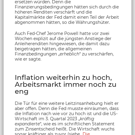
ersetzen würden. Denn die
Finanzierungsbedingungen hätten sich durch die
höheren Renditen verschärft und die
Kapitalmärkte der Fed damit einen Teil der Arbeit
abgenommen hätten, so die Währungshüter.
Auch Fed-Chef Jerome Powell hatte vor zwei
Wochen explizit auf die jüngsten Anstiege der
Anleiherenditen hingewiesen, die damit dazu
beigetragen hätten, die allgemeinen
Finanzbedingungen „
erheblich
“ zu verschärfen,
wie er sagte.
Inflation weiterhin zu hoch,
Arbeitsmarkt immer noch zu
eng
Die Tür für eine weitere Leitzinsanhebung hielt er
aber offen. Denn die Fed musste einräumen, dass
die Inflation nach wie vor zu hoch ist und die US-
Wirtschaft im 3. Quartal 2023 „
kräftig
expandierte
“, wie es im schriftlichen Statement
zum Zinsentscheid heißt. Die Wirtschaft wuchs
sogar kräftiger als zuvor (siehe „
Die