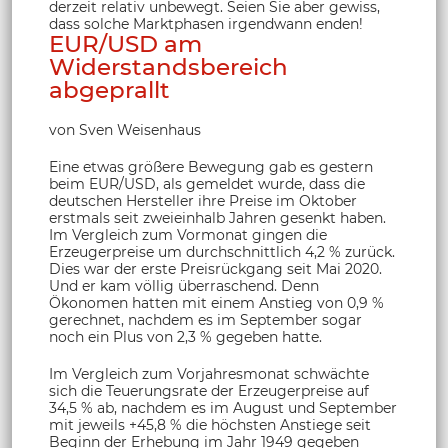
derzeit relativ unbewegt. Seien Sie aber gewiss,
dass solche Marktphasen irgendwann enden!
EUR/USD am
Widerstandsbereich
abgeprallt
von Sven Weisenhaus
Eine etwas größere Bewegung gab es gestern
beim EUR/USD, als gemeldet wurde, dass die
deutschen Hersteller ihre Preise im Oktober
erstmals seit zweieinhalb Jahren gesenkt haben.
Im Vergleich zum Vormonat gingen die
Erzeugerpreise um durchschnittlich 4,2 % zurück.
Dies war der erste Preisrückgang seit Mai 2020.
Und er kam völlig überraschend. Denn
Ökonomen hatten mit einem Anstieg von 0,9 %
gerechnet, nachdem es im September sogar
noch ein Plus von 2,3 % gegeben hatte.
Im Vergleich zum Vorjahresmonat schwächte
sich die Teuerungsrate der Erzeugerpreise auf
34,5 % ab, nachdem es im August und September
mit jeweils +45,8 % die höchsten Anstiege seit
Beginn der Erhebung im Jahr 1949 gegeben