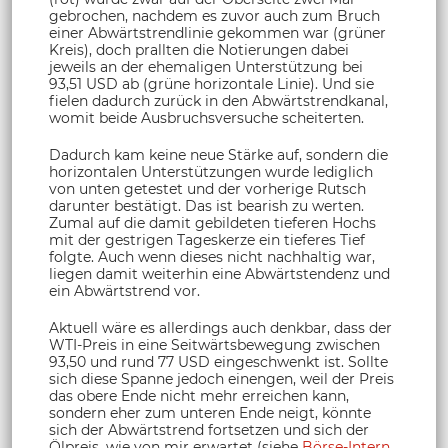
gebrochen, nachdem es zuvor auch zum Bruch
einer Abwärtstrendlinie gekommen war (grüner
Kreis), doch prallten die Notierungen dabei
jeweils an der ehemaligen Unterstützung bei
93,51 USD ab (grüne horizontale Linie). Und sie
fielen dadurch zurück in den Abwärtstrendkanal,
womit beide Ausbruchsversuche scheiterten.
Dadurch kam keine neue Stärke auf, sondern die
horizontalen Unterstützungen wurde lediglich
von unten getestet und der vorherige Rutsch
darunter bestätigt. Das ist bearish zu werten.
Zumal auf die damit gebildeten tieferen Hochs
mit der gestrigen Tageskerze ein tieferes Tief
folgte. Auch wenn dieses nicht nachhaltig war,
liegen damit weiterhin eine Abwärtstendenz und
ein Abwärtstrend vor.
Aktuell wäre es allerdings auch denkbar, dass der
WTI-Preis in eine Seitwärtsbewegung zwischen
93,50 und rund 77 USD eingeschwenkt ist. Sollte
sich diese Spanne jedoch einengen, weil der Preis
das obere Ende nicht mehr erreichen kann,
sondern eher zum unteren Ende neigt, könnte
sich der Abwärtstrend fortsetzen und sich der
Ölpreis, wie von mir erwartet (siehe
Börse-Intern