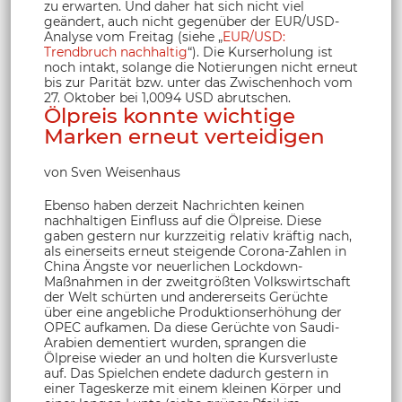
zu erwarten. Und daher hat sich nicht viel
geändert, auch nicht gegenüber der EUR/USD-
Analyse vom Freitag (siehe „
EUR/USD:
Trendbruch nachhaltig
“). Die Kurserholung ist
noch intakt, solange die Notierungen nicht erneut
bis zur Parität bzw. unter das Zwischenhoch vom
27. Oktober bei 1,0094 USD abrutschen.
Ölpreis konnte wichtige
Marken erneut verteidigen
von Sven Weisenhaus
Ebenso haben derzeit Nachrichten keinen
nachhaltigen Einfluss auf die Ölpreise. Diese
gaben gestern nur kurzzeitig relativ kräftig nach,
als einerseits erneut steigende Corona-Zahlen in
China Ängste vor neuerlichen Lockdown-
Maßnahmen in der zweitgrößten Volkswirtschaft
der Welt schürten und andererseits Gerüchte
über eine angebliche Produktionserhöhung der
OPEC aufkamen. Da diese Gerüchte von Saudi-
Arabien dementiert wurden, sprangen die
Ölpreise wieder an und holten die Kursverluste
auf. Das Spielchen endete dadurch gestern in
einer Tageskerze mit einem kleinen Körper und