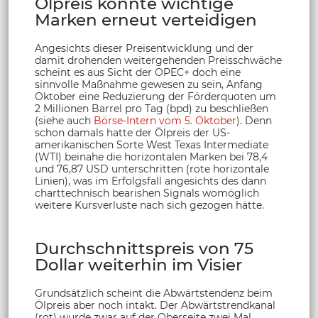
Ölpreis konnte wichtige
Marken erneut verteidigen
Angesichts dieser Preisentwicklung und der
damit drohenden weitergehenden Preisschwäche
scheint es aus Sicht der OPEC+ doch eine
sinnvolle Maßnahme gewesen zu sein, Anfang
Oktober eine Reduzierung der Förderquoten um
2 Millionen Barrel pro Tag (bpd) zu beschließen
(siehe auch
Börse-Intern vom 5. Oktober
). Denn
schon damals hatte der Ölpreis der US-
amerikanischen Sorte West Texas Intermediate
(WTI) beinahe die horizontalen Marken bei 78,4
und 76,87 USD unterschritten (rote horizontale
Linien), was im Erfolgsfall angesichts des dann
charttechnisch bearishen Signals womöglich
weitere Kursverluste nach sich gezogen hätte.
Durchschnittspreis von 75
Dollar weiterhin im Visier
Grundsätzlich scheint die Abwärtstendenz beim
Ölpreis aber noch intakt. Der Abwärtstrendkanal
(rot) wurde zwar auf der Oberseite zwei Mal