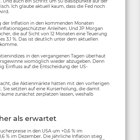
). Und auch ein Schritt um 50 Basispunkte auf der
sch. Ich glaube aktuell kaum, dass die Fed noch
wird.
 der Inflation in den kommenden Monaten
 inflationsgeschützter Anleihen. Und JP Morgan
ucher, die auf Sicht von 12 Monaten eine Teuerung
 es 3,1 %. Das ist deutlich unter dem aktuellen
n komme.
Aktienindizes in den vergangenen Tagen überhaut
n Kursgewinne womöglich wieder abzugeben. Denn
ig Einfluss auf die Entscheidung der US-
acht, die Aktienmärkte hätten mit den vorherigen
. Sie setzten auf eine Kurserholung, die damit
räume zunächst zerplatzen lassen, weshalb
her als erwartet
aucherpreise in den USA um +0,6 % im
 % im Dezember. Die jährliche Inflation stieg