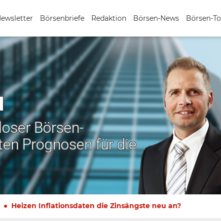
Newsletter
Börsenbriefe
Redaktion
Börsen-News
Börsen-To
N
nloser Börsen-
ten Prognosen für die
Heizen Inflationsdaten die Zinsängste neu an?