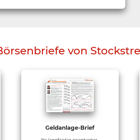
Börsenbriefe von Stockstr
Geldanlage-Brief
Ihr langfristig orientierter