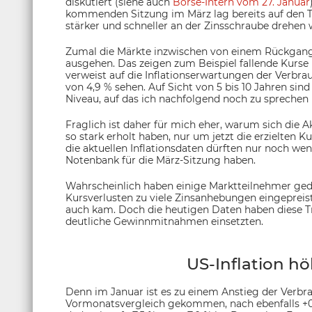
diskutiert (siehe auch
Börse-Intern vom 27. Januar
kommenden Sitzung im März lag bereits auf den Ti
stärker und schneller an der Zinsschraube drehen 
Zumal die Märkte inzwischen von einem Rückgang
ausgehen. Das zeigen zum Beispiel fallende Kurse
verweist auf die Inflationserwartungen der Verbra
von 4,9 % sehen. Auf Sicht von 5 bis 10 Jahren sind
Niveau, auf das ich nachfolgend noch zu spreche
Fraglich ist daher für mich eher, warum sich die 
so stark erholt haben, nur um jetzt die erzielte
die aktuellen Inflationsdaten dürften nur noch wen
Notenbank für die März-Sitzung haben.
Wahrscheinlich haben einige Marktteilnehmer ged
Kursverlusten zu viele Zinsanhebungen eingepreist
auch kam. Doch die heutigen Daten haben diese T
deutliche Gewinnmitnahmen einsetzten.
US-Inflation hö
Denn im Januar ist es zu einem Anstieg der Verbr
Vormonatsvergleich gekommen, nach ebenfalls +0,6