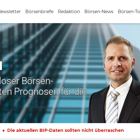
Newsletter
Börsenbriefe
Redaktion
Börsen-News
Börsen-To
N
nloser Börsen-
ten Prognosen für die
Die aktuellen BIP-Daten sollten nicht überraschen