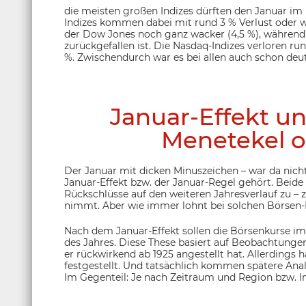
die meisten großen Indizes dürften den Januar i
Indizes kommen dabei mit rund 3 % Verlust oder w
der Dow Jones noch ganz wacker (4,5 %), während 
zurückgefallen ist. Die Nasdaq-Indizes verloren ru
%. Zwischendurch war es bei allen auch schon deu
Januar-Effekt un
Menetekel o
Der Januar mit dicken Minuszeichen – war da nich
Januar-Effekt bzw. der Januar-Regel gehört. Bei
Rückschlüsse auf den weiteren Jahresverlauf zu – 
nimmt. Aber wie immer lohnt bei solchen Börsen-My
Nach dem Januar-Effekt sollen die Börsenkurse im 
des Jahres. Diese These basiert auf Beobachtunge
er rückwirkend ab 1925 angestellt hat. Allerdings
festgestellt. Und tatsächlich kommen spätere Ana
Im Gegenteil: Je nach Zeitraum und Region bzw. In