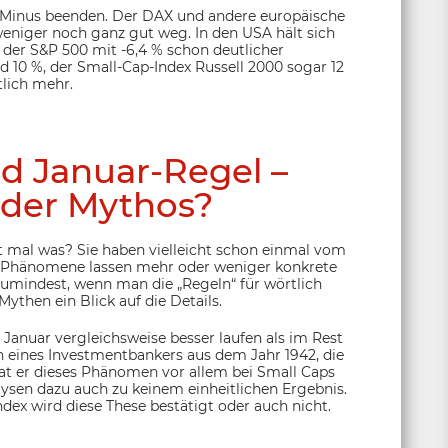
m Minus beenden. Der DAX und andere europäische
eniger noch ganz gut weg. In den USA hält sich
der S&P 500 mit -6,4 % schon deutlicher
nd 10 %, der Small-Cap-Index Russell 2000 sogar 12
tlich mehr.
d Januar-Regel –
der Mythos?
t mal was? Sie haben vielleicht schon einmal vom
de Phänomene lassen mehr oder weniger konkrete
zumindest, wenn man die „Regeln“ für wörtlich
then ein Blick auf die Details.
Januar vergleichsweise besser laufen als im Rest
n eines Investmentbankers aus dem Jahr 1942, die
 hat er dieses Phänomen vor allem bei Small Caps
lysen dazu auch zu keinem einheitlichen Ergebnis.
dex wird diese These bestätigt oder auch nicht.