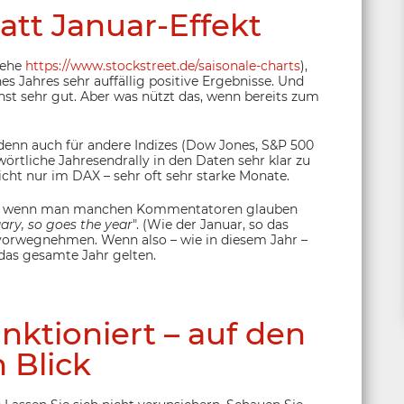
att Januar-Effekt
iehe
https://www.stockstreet.de/saisonale-charts
),
s Jahres sehr auffällig positive Ergebnisse. Und
st sehr gut. Aber was nützt das, wenn bereits zum
, denn auch für andere Indizes (Dow Jones, S&P 500
wörtliche Jahresendrally in den Daten sehr klar zu
ht nur im DAX – sehr oft sehr starke Monate.
est, wenn man manchen Kommentatoren glauben
ary, so goes the year
". (Wie der Januar, so das
 vorwegnehmen. Wenn also – wie in diesem Jahr –
 das gesamte Jahr gelten.
nktioniert – auf den
 Blick