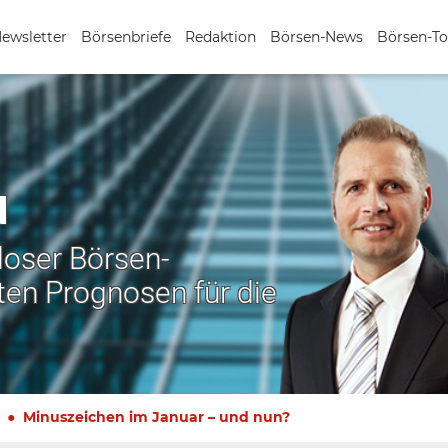
Newsletter
Börsenbriefe
Redaktion
Börsen-News
Börsen-To
N
nloser Börsen-
ten Prognosen für die
Minuszeichen im Januar – und nun?