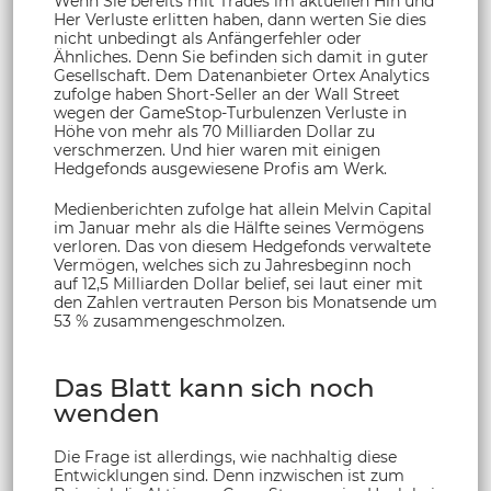
Wenn Sie bereits mit Trades im aktuellen Hin und
Her Verluste erlitten haben, dann werten Sie dies
nicht unbedingt als Anfängerfehler oder
Ähnliches. Denn Sie befinden sich damit in guter
Gesellschaft. Dem Datenanbieter Ortex Analytics
zufolge haben Short-Seller an der Wall Street
wegen der GameStop-Turbulenzen Verluste in
Höhe von mehr als 70 Milliarden Dollar zu
verschmerzen. Und hier waren mit einigen
Hedgefonds ausgewiesene Profis am Werk.
Medienberichten zufolge hat allein Melvin Capital
im Januar mehr als die Hälfte seines Vermögens
verloren. Das von diesem Hedgefonds verwaltete
Vermögen, welches sich zu Jahresbeginn noch
auf 12,5 Milliarden Dollar belief, sei laut einer mit
den Zahlen vertrauten Person bis Monatsende um
53 % zusammengeschmolzen.
Das Blatt kann sich noch
wenden
Die Frage ist allerdings, wie nachhaltig diese
Entwicklungen sind. Denn inzwischen ist zum