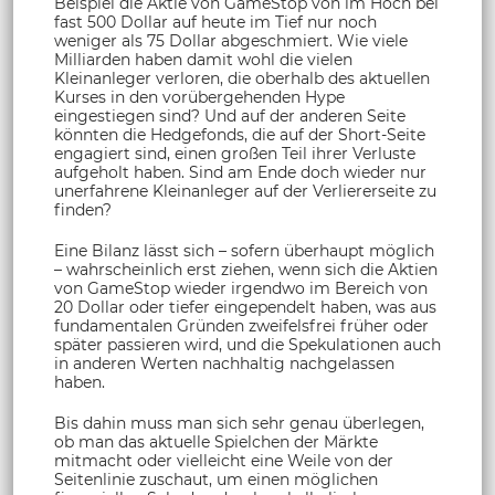
Beispiel die Aktie von GameStop von im Hoch bei
fast 500 Dollar auf heute im Tief nur noch
weniger als 75 Dollar abgeschmiert. Wie viele
Milliarden haben damit wohl die vielen
Kleinanleger verloren, die oberhalb des aktuellen
Kurses in den vorübergehenden Hype
eingestiegen sind? Und auf der anderen Seite
könnten die Hedgefonds, die auf der Short-Seite
engagiert sind, einen großen Teil ihrer Verluste
aufgeholt haben. Sind am Ende doch wieder nur
unerfahrene Kleinanleger auf der Verliererseite zu
finden?
Eine Bilanz lässt sich – sofern überhaupt möglich
– wahrscheinlich erst ziehen, wenn sich die Aktien
von GameStop wieder irgendwo im Bereich von
20 Dollar oder tiefer eingependelt haben, was aus
fundamentalen Gründen zweifelsfrei früher oder
später passieren wird, und die Spekulationen auch
in anderen Werten nachhaltig nachgelassen
haben.
Bis dahin muss man sich sehr genau überlegen,
ob man das aktuelle Spielchen der Märkte
mitmacht oder vielleicht eine Weile von der
Seitenlinie zuschaut, um einen möglichen