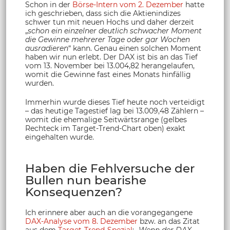
Schon in der
Börse-Intern vom 2. Dezember
hatte
ich geschrieben, dass sich die Aktienindizes
schwer tun mit neuen Hochs und daher derzeit
„
schon ein einzelner deutlich schwacher Moment
die Gewinne mehrerer Tage oder gar Wochen
ausradieren
“ kann. Genau einen solchen Moment
haben wir nun erlebt. Der DAX ist bis an das Tief
vom 13. November bei 13.004,82 herangelaufen,
womit die Gewinne fast eines Monats hinfällig
wurden.
Immerhin wurde dieses Tief heute noch verteidigt
– das heutige Tagestief lag bei 13.009,48 Zählern –
womit die ehemalige Seitwärtsrange (gelbes
Rechteck im Target-Trend-Chart oben) exakt
eingehalten wurde.
Haben die Fehlversuche der
Bullen nun bearishe
Konsequenzen?
Ich erinnere aber auch an die vorangegangene
DAX-Analyse vom 8. Dezember
bzw. an das Zitat
aus dem
Target-Trend-Spezial
: „
Wenn der DAX