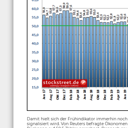
Damit hielt sich der Frühindikator immerhin noc
signalisiert wird. Von Reuters befragte Ökonome