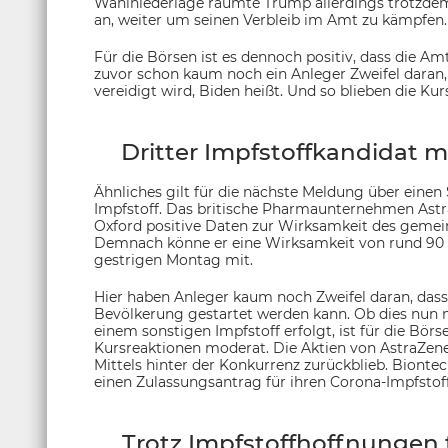
Wahlniederlage räumte Trump allerdings trotzdem n
an, weiter um seinen Verbleib im Amt zu kämpfen.
Für die Börsen ist es dennoch positiv, dass die 
zuvor schon kaum noch ein Anleger Zweifel daran, 
vereidigt wird, Biden heißt. Und so blieben die Ku
Dritter Impfstoffkandidat m
Ähnliches gilt für die nächste Meldung über einen
Impfstoff. Das britische Pharmaunternehmen Ast
Oxford positive Daten zur Wirksamkeit des gemei
Demnach könne er eine Wirksamkeit von rund 90 Pr
gestrigen Montag mit.
Hier haben Anleger kaum noch Zweifel daran, da
Bevölkerung gestartet werden kann. Ob dies nun 
einem sonstigen Impfstoff erfolgt, ist für die Börs
Kursreaktionen moderat. Die Aktien von AstraZene
Mittels hinter der Konkurrenz zurückblieb. Bionte
einen Zulassungsantrag für ihren Corona-Impfstoff
Trotz Impfstoffhoffnungen 