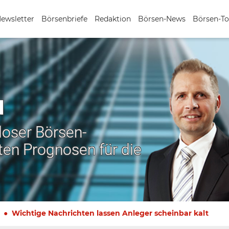
Newsletter
Börsenbriefe
Redaktion
Börsen-News
Börsen-To
N
nloser Börsen-
ten Prognosen für die
Wichtige Nachrichten lassen Anleger scheinbar kalt