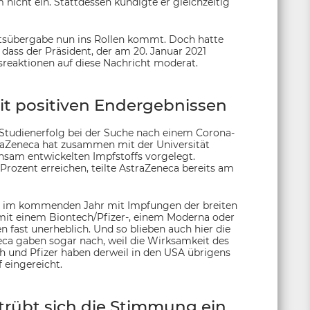
icht ein. Stattdessen kündigte er gleichzeitig
Amtsübergabe nun ins Rollen kommt. Doch hatte
dass der Präsident, der am 20. Januar 2021
rsreaktionen auf diese Nachricht moderat.
it positiven Endergebnissen
 Studienerfolg bei der Suche nach einem Corona-
raZeneca hat zusammen mit der Universität
nsam entwickelten Impfstoffs vorgelegt.
ozent erreichen, teilte AstraZeneca bereits am
ss im kommenden Jahr mit Impfungen der breiten
mit einem Biontech/Pfizer-, einem Moderna oder
en fast unerheblich. Und so blieben auch hier die
ca gaben sogar nach, weil die Wirksamkeit des
ch und Pfizer haben derweil in den USA übrigens
 eingereicht.
trübt sich die Stimmung ein