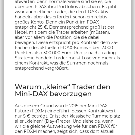
abwarten, denn normalerweise sind sie es, die
über den FDAX ihre Portfolios absichern. Es gibt
zwar auch etliche Trader, die den FDAX aktiv
handeln, aber das erfordert schon ein relativ
großes Konto. Denn ein Punkt im FDAX
entspricht 25 €. Dementsprechend groß ist der
Hebel, mit dem die Trader arbeiten (müssen),
aber vor allem die Position, die sie dabei
bewegen. Diese entspricht pro Kontrakt dem 25-
Fachen des aktuellen FDAX-Kurses – bei 12.000
Punkten also 300.000 Euro. Und je nach Trading-
Strategie handeln Trader meist Lose von mehr als
einem Kontrakt, was die Summen nochmals
entsprechend vergrößert.
Warum „kleine“ Trader den
Mini-DAX bevorzugen
Aus diesem Grund wurde 2015 der Mini-DAX-
Future (FDXM) eingeführt, dessen Kontraktwert
nur 5 € beträgt. Er ist der klassische Tummelplatz
aller „kleinen“ (Day-)Trader. Und siehe da, wenn
wir die gleiche Ausweitung wie für den FDAX für
den FDXM machen, zeigt sich, dass dort aktuell