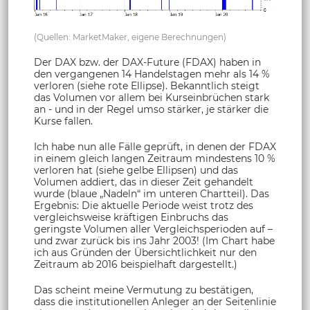
(Quellen: MarketMaker, eigene Berechnungen)
Der DAX bzw. der DAX-Future (FDAX) haben in
den vergangenen 14 Handelstagen mehr als 14 %
verloren (siehe rote Ellipse). Bekanntlich steigt
das Volumen vor allem bei Kurseinbrüchen stark
an - und in der Regel umso stärker, je stärker die
Kurse fallen.
Ich habe nun alle Fälle geprüft, in denen der FDAX
in einem gleich langen Zeitraum mindestens 10 %
verloren hat (siehe gelbe Ellipsen) und das
Volumen addiert, das in dieser Zeit gehandelt
wurde (blaue „Nadeln“ im unteren Chartteil). Das
Ergebnis: Die aktuelle Periode weist trotz des
vergleichsweise kräftigen Einbruchs das
geringste Volumen aller Vergleichsperioden auf –
und zwar zurück bis ins Jahr 2003! (Im Chart habe
ich aus Gründen der Übersichtlichkeit nur den
Zeitraum ab 2016 beispielhaft dargestellt.)
Das scheint meine Vermutung zu bestätigen,
dass die institutionellen Anleger an der Seitenlinie