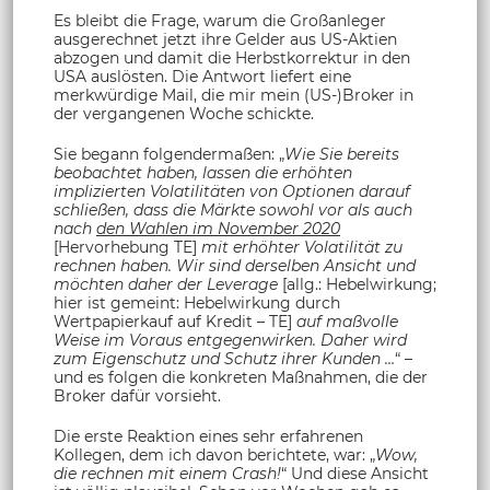
Es bleibt die Frage, warum die Großanleger
ausgerechnet jetzt ihre Gelder aus US-Aktien
abzogen und damit die Herbstkorrektur in den
USA auslösten. Die Antwort liefert eine
merkwürdige Mail, die mir mein (US-)Broker in
der vergangenen Woche schickte.
Sie begann folgendermaßen: „
Wie Sie bereits
beobachtet haben, lassen die erhöhten
implizierten Volatilitäten von Optionen darauf
schließen, dass die Märkte sowohl vor als auch
nach
den Wahlen im November 2020
[Hervorhebung TE]
mit erhöhter Volatilität zu
rechnen haben. Wir sind derselben Ansicht und
möchten daher der Leverage
[allg.: Hebelwirkung;
hier ist gemeint: Hebelwirkung durch
Wertpapierkauf auf Kredit – TE]
auf maßvolle
Weise im Voraus entgegenwirken. Daher wird
zum Eigenschutz und Schutz ihrer Kunden …
“ –
und es folgen die konkreten Maßnahmen, die der
Broker dafür vorsieht.
Die erste Reaktion eines sehr erfahrenen
Kollegen, dem ich davon berichtete, war: „
Wow,
die rechnen mit einem Crash!
“ Und diese Ansicht