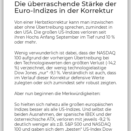
Die überraschende Stärke der
Euro-Indizes in der Korrektur
Von einer Herbstkorrektur kann man inzwischen
aber ohne Übertreibung sprechen, zumindest in
den USA. Die großen US-Indizes verloren seit
ihren Hochs Anfang September im Tief rund 10 %
oder mehr.
Wenig verwunderlich ist dabei, dass der NASDAQ
100 aufgrund der vorherigen Übertreibung bei
den Technologiewerten den größten Verlust (-14,2
%) verzeichnet, der wenig technologielastige
Dow Jones „nur“ -9,1 %. Verständlich ist auch, dass
im Verlauf dieser Korrektur defensive Werte
zulegten oder sich zumindest sehr robust zeigten.
Aber nun beginnen die Merkwürdigkeiten:
So hielten sich nahezu alle großen europäischen
Indizes besser als alle US-Indizes. Und selbst die
beiden Ausnahmen, der spanische IBEX und der
österreichische ATX, verloren mit jeweils -9,2 %
deutlich weniger als z.B. S&P 500 und NASDAQ
100 und gaben sich dem „besten“ US-Index Dow