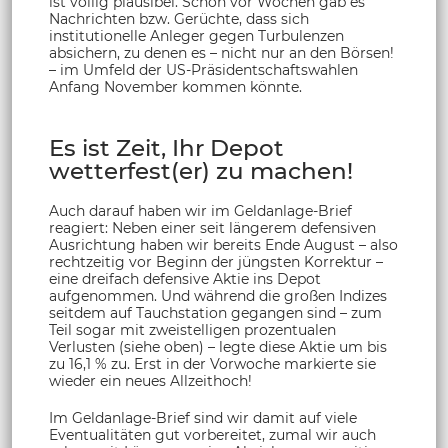
ist völlig plausibel. Schon vor Wochen gab es
Nachrichten bzw. Gerüchte, dass sich
institutionelle Anleger gegen Turbulenzen
absichern, zu denen es – nicht nur an den Börsen!
– im Umfeld der US-Präsidentschaftswahlen
Anfang November kommen könnte.
Es ist Zeit, Ihr Depot
wetterfest(er) zu machen!
Auch darauf haben wir im Geldanlage-Brief
reagiert: Neben einer seit längerem defensiven
Ausrichtung haben wir bereits Ende August – also
rechtzeitig vor Beginn der jüngsten Korrektur –
eine dreifach defensive Aktie ins Depot
aufgenommen. Und während die großen Indizes
seitdem auf Tauchstation gegangen sind – zum
Teil sogar mit zweistelligen prozentualen
Verlusten (siehe oben) – legte diese Aktie um bis
zu 16,1 % zu. Erst in der Vorwoche markierte sie
wieder ein neues Allzeithoch!
Im Geldanlage-Brief sind wir damit auf viele
Eventualitäten gut vorbereitet, zumal wir auch