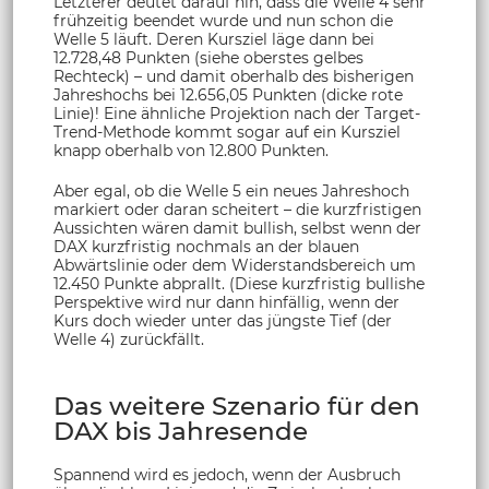
Letzterer deutet darauf hin, dass die Welle 4 sehr
frühzeitig beendet wurde und nun schon die
Welle 5 läuft. Deren Kursziel läge dann bei
12.728,48 Punkten (siehe oberstes gelbes
Rechteck) – und damit oberhalb des bisherigen
Jahreshochs bei 12.656,05 Punkten (dicke rote
Linie)! Eine ähnliche Projektion nach der Target-
Trend-Methode kommt sogar auf ein Kursziel
knapp oberhalb von 12.800 Punkten.
Aber egal, ob die Welle 5 ein neues Jahreshoch
markiert oder daran scheitert – die kurzfristigen
Aussichten wären damit bullish, selbst wenn der
DAX kurzfristig nochmals an der blauen
Abwärtslinie oder dem Widerstandsbereich um
12.450 Punkte abprallt. (Diese kurzfristig bullishe
Perspektive wird nur dann hinfällig, wenn der
Kurs doch wieder unter das jüngste Tief (der
Welle 4) zurückfällt.
Das weitere Szenario für den
DAX bis Jahresende
Spannend wird es jedoch, wenn der Ausbruch