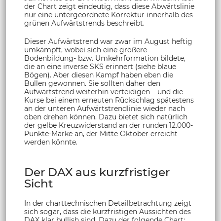
der Chart zeigt eindeutig, dass diese Abwärtslinie
nur eine untergeordnete Korrektur innerhalb des
grünen Aufwärtstrends beschreibt.
Dieser Aufwärtstrend war zwar im August heftig
umkämpft, wobei sich eine größere
Bodenbildung- bzw. Umkehrformation bildete,
die an eine inverse SKS erinnert (siehe blaue
Bögen). Aber diesen Kampf haben eben die
Bullen gewonnen. Sie sollten daher den
Aufwärtstrend weiterhin verteidigen – und die
Kurse bei einem erneuten Rückschlag spätestens
an der unteren Aufwärtstrendlinie wieder nach
oben drehen können. Dazu bietet sich natürlich
der gelbe Kreuzwiderstand an der runden 12.000-
Punkte-Marke an, der Mitte Oktober erreicht
werden könnte.
Der DAX aus kurzfristiger
Sicht
In der charttechnischen Detailbetrachtung zeigt
sich sogar, dass die kurzfristigen Aussichten des
DAX klar bullish sind. Dazu der folgende Chart: