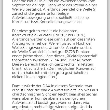
über die blaue Linie und die Zwischenhochs vom
September gelingt. Dann wäre das Szenario einer
Welle 5 bestätigt. Allerdings beendet die Welle 5
zunächst die gesamte fünfteilige
Aufwärtsbewegung und es schließt sich eine
Korrektur- bzw. Konsolidierungswelle an.
Für diese gelten erneut die bekannten
Korrekturziele (Rückfall um 38,2 bis 61,8 %).
Allerdings werden diese dann auf den gesamten
Anstieg vom Tief der Welle 1 bis zum Hoch der
Welle 5 angewendet. Unter der Annahme, dass
die Welle 5 tatsächlich bei gut 12.728 Punkten
endet (siehe oben), läge dieses „Rückfallpotenzial“
theoretisch zwischen 12.134 und 11.912 Punkten.
Diesen Bereich habe ich ganz rechts im letzten
Chart rot schattiert. (Den möglichen Kursverlauf
dorthin habe ich mit den grau gestrichelten
dicken Linien angedeutet.)
Damit würde der DAX in diesem Szenario zwar
erneut unter die blaue Abwärtslinie fallen, was aus
charttechnischer Sicht ein leicht bearishes Signal
wäre, aber er könnte abermals den grünen
Aufwärtstrend bestätigen, wenn er dann, wie
angedeutet, rechtzeitige wieder steigt. Und da