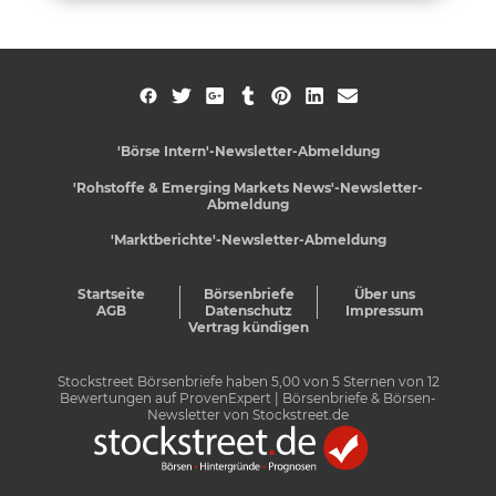
'Börse Intern'-Newsletter-Abmeldung
'Rohstoffe & Emerging Markets News'-Newsletter-
Abmeldung
'Marktberichte'-Newsletter-Abmeldung
Startseite
Börsenbriefe
Über uns
AGB
Datenschutz
Impressum
Vertrag kündigen
Stockstreet Börsenbriefe
haben
5,00
von
5
Sternen von
12
Bewertungen auf
ProvenExpert
| Börsenbriefe & Börsen-
Newsletter von Stockstreet.de