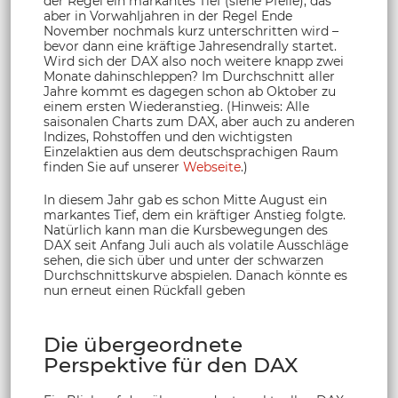
der Regel ein markantes Tief (siehe Pfeile), das
aber in Vorwahljahren in der Regel Ende
November nochmals kurz unterschritten wird –
bevor dann eine kräftige Jahresendrally startet.
Wird sich der DAX also noch weitere knapp zwei
Monate dahinschleppen? Im Durchschnitt aller
Jahre kommt es dagegen schon ab Oktober zu
einem ersten Wiederanstieg. (Hinweis: Alle
saisonalen Charts zum DAX, aber auch zu anderen
Indizes, Rohstoffen und den wichtigsten
Einzelaktien aus dem deutschsprachigen Raum
finden Sie auf unserer
Webseite
.)
In diesem Jahr gab es schon Mitte August ein
markantes Tief, dem ein kräftiger Anstieg folgte.
Natürlich kann man die Kursbewegungen des
DAX seit Anfang Juli auch als volatile Ausschläge
sehen, die sich über und unter der schwarzen
Durchschnittskurve abspielen. Danach könnte es
nun erneut einen Rückfall geben
Die übergeordnete
Perspektive für den DAX