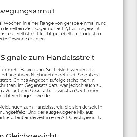
ewegungsarmut
rei Wochen in einer Range von gerade einmal rund
n derselben Zeit sogar nur auf 2,3 %. Insgesamt
chs fest. Selbst mit leicht gehebelten Produkten
te Gewinne erzielen.
Signale zum Handelsstreit
 für mehr Bewegung. Schließlich werden die
und negativen Nachrichten geflutet. So gab es
streit. Chinas Angaben zufolge stehe man in
hritten. Im Gegensatz dazu war jedoch auch zu
das Verbot von Geschäften zwischen US-Firmen
icht verlängern werde.
eldungen zum Handelsstreit, die sich derzeit in
öhnungseffekt. Und der ausgewogene Mix aus
kte offenbar derzeit in eine Art Gleichgewicht.
m Gleichgewicht