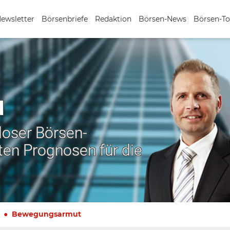
Newsletter
Börsenbriefe
Redaktion
Börsen-News
Börsen-To
N
nloser Börsen-
ten Prognosen für die
Bewegungsarmut