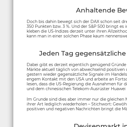
Anhaltende B
Doch bis dahin bewegt sich der DAX schon seit d
350 Punkten bzw. 3 %. Und der S&P 500 bringt es i
kleben die US-Indizes derzeit unter ihren Allzeitho
kann man in einer solchen Phase kaum nennenswer
Jeden Tag gegensätzliche 
Dabei gibt es derzeit eigentlich genügend Gründe
Märkte aktuell täglich von abwechselnd positiven 
gestern wieder gegensätzliche Signale im Handels
engem Kontakt mit den USA und arbeite an Fortsc
lesen, dass die US-Regierung die Ausnahmen für 
und dem chinesischen Telekom-Ausrüster Huawei n
Im Grunde sind dies aber immer nur die gleichen M
ihrer Art lediglich wiederholen – Stichwort: Gew
positiven und negativen Nachrichten bringt die Mär
Devisenmarkt i