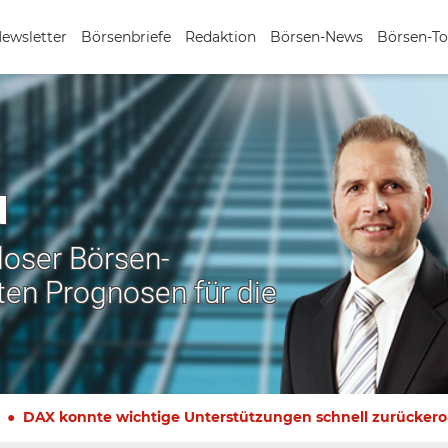
Newsletter
Börsenbriefe
Redaktion
Börsen-News
Börsen-To
N
nloser Börsen-
ten Prognosen für die
DAX konnte wichtige Unterstützungen schnell zurücker