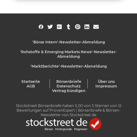
'Börse Intern'-Newsletter-Abmeldung
'Rohstoffe & Emerging Markets News'-Newsletter-
Abmeldung
'Marktberichte'-Newsletter-Abmeldung
Startseite
Börsenbriefe
Über uns
AGB
Datenschutz
Impressum
Vertrag kündigen
Stockstreet Börsenbriefe
haben
5,00
von
5
Sternen von
12
Bewertungen auf
ProvenExpert
| Börsenbriefe & Börsen-
Newsletter von Stockstreet.de