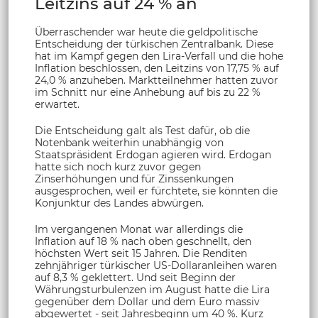
Leitzins auf 24 % an
Überraschender war heute die geldpolitische
Entscheidung der türkischen Zentralbank. Diese
hat im Kampf gegen den Lira-Verfall und die hohe
Inflation beschlossen, den Leitzins von 17,75 % auf
24,0 % anzuheben. Marktteilnehmer hatten zuvor
im Schnitt nur eine Anhebung auf bis zu 22 %
erwartet.
Die Entscheidung galt als Test dafür, ob die
Notenbank weiterhin unabhängig von
Staatspräsident Erdogan agieren wird. Erdogan
hatte sich noch kurz zuvor gegen
Zinserhöhungen und für Zinssenkungen
ausgesprochen, weil er fürchtete, sie könnten die
Konjunktur des Landes abwürgen.
Im vergangenen Monat war allerdings die
Inflation auf 18 % nach oben geschnellt, den
höchsten Wert seit 15 Jahren. Die Renditen
zehnjähriger türkischer US-Dollaranleihen waren
auf 8,3 % geklettert. Und seit Beginn der
Währungsturbulenzen im August hatte die Lira
gegenüber dem Dollar und dem Euro massiv
abgewertet - seit Jahresbeginn um 40 %. Kurz