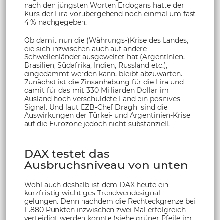
nach den jüngsten Worten Erdogans hatte der
Kurs der Lira vorübergehend noch einmal um fast
4 % nachgegeben.
Ob damit nun die (Währungs-)Krise des Landes,
die sich inzwischen auch auf andere
Schwellenländer ausgeweitet hat (Argentinien,
Brasilien, Südafrika, Indien, Russland etc.),
eingedämmt werden kann, bleibt abzuwarten.
Zunächst ist die Zinsanhebung für die Lira und
damit für das mit 330 Milliarden Dollar im
Ausland hoch verschuldete Land ein positives
Signal. Und laut EZB-Chef Draghi sind die
Auswirkungen der Türkei- und Argentinien-Krise
auf die Eurozone jedoch nicht substanziell.
DAX testet das
Ausbruchsniveau von unten
Wohl auch deshalb ist dem DAX heute ein
kurzfristig wichtiges Trendwendesignal
gelungen. Denn nachdem die Rechteckgrenze bei
11.880 Punkten inzwischen zwei Mal erfolgreich
verteidigt werden konnte (siehe grüner Pfeile im