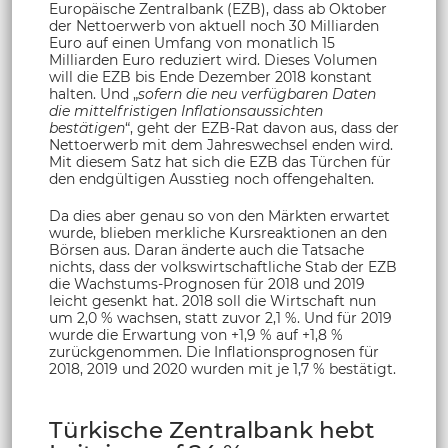
Europäische Zentralbank (EZB), dass ab Oktober
der Nettoerwerb von aktuell noch 30 Milliarden
Euro auf einen Umfang von monatlich 15
Milliarden Euro reduziert wird. Dieses Volumen
will die EZB bis Ende Dezember 2018 konstant
halten. Und „
sofern die neu verfügbaren Daten
die mittelfristigen Inflationsaussichten
bestätigen
“, geht der EZB-Rat davon aus, dass der
Nettoerwerb mit dem Jahreswechsel enden wird.
Mit diesem Satz hat sich die EZB das Türchen für
den endgültigen Ausstieg noch offengehalten.
Da dies aber genau so von den Märkten erwartet
wurde, blieben merkliche Kursreaktionen an den
Börsen aus. Daran änderte auch die Tatsache
nichts, dass der volkswirtschaftliche Stab der EZB
die Wachstums-Prognosen für 2018 und 2019
leicht gesenkt hat. 2018 soll die Wirtschaft nun
um 2,0 % wachsen, statt zuvor 2,1 %. Und für 2019
wurde die Erwartung von +1,9 % auf +1,8 %
zurückgenommen. Die Inflationsprognosen für
2018, 2019 und 2020 wurden mit je 1,7 % bestätigt.
Türkische Zentralbank hebt