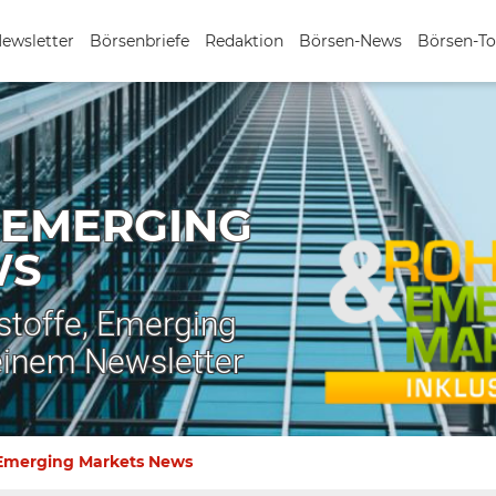
Newsletter
Börsenbriefe
Redaktion
Börsen-News
Börsen-To
 EMERGING
WS
stoffe, Emerging
einem Newsletter
 Emerging Markets News