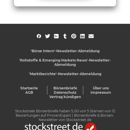
'Börse Intern'-Newsletter-Abmeldung
'Rohstoffe & Emerging Markets News'-Newsletter-
Abmeldung
'Marktberichte'-Newsletter-Abmeldung
Startseite
Börsenbriefe
Über uns
AGB
Datenschutz
Impressum
Vertrag kündigen
Stockstreet Börsenbriefe
haben
5,00
von
5
Sternen von
12
Bewertungen auf
ProvenExpert
| Börsenbriefe & Börsen-
Newsletter von Stockstreet.de