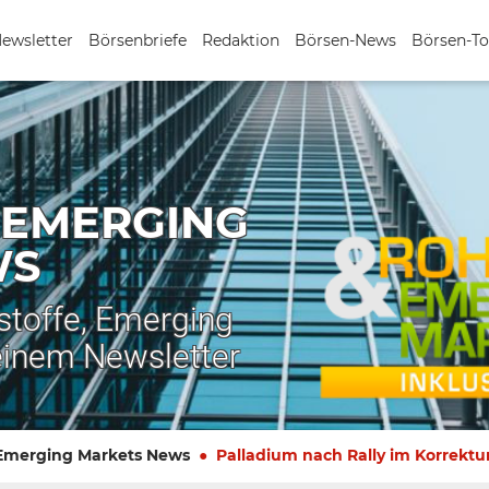
Newsletter
Börsenbriefe
Redaktion
Börsen-News
Börsen-To
 EMERGING
WS
stoffe, Emerging
einem Newsletter
 Emerging Markets News
Palladium nach Rally im Korrekt