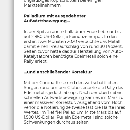
ungläubiges Kopfschütteln bei einigen
Marktteilnehmern.
Palladium mit ausgedehnter
Aufwärtsbewegung…
In der Spitze rannte Palladium Ende Februar bis
auf 2.860 US-Dollar je Feinunze empor. In den
ersten zwei Monaten 2020 verbuchte das Metall
damit einen Preisaufschlag von rund 30 Prozent.
Selten zuvor hatte das zur Herstellung von Auto-
Katalysatoren benötigte Edelmetall solch eine
Rally erlebt.
…und anschließender Korrektur
Mit der Corona-Krise und den wirtschaftlichen
Sorgen rund um den Globus endete die Rally des
Edelmetalls jedoch abrupt. Nach der übertrieben
schnellen Aufwärtsbewegung kam es im März zu
einer massiven Korrektur. Ausgehend vom Hoch
verlor die Notierung zeitweise fast die Hälfte ihres
Wertes. Im Tief fiel Palladium Mitte März bis auf
1.500 US-Dollar. Für ein Edelmetall sind solche
Schwankungen durchaus selten.