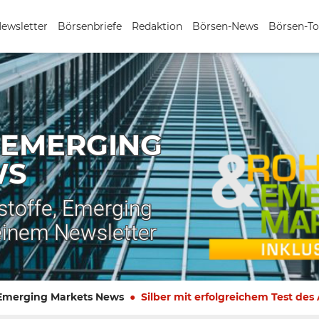
Newsletter
Börsenbriefe
Redaktion
Börsen-News
Börsen-To
 EMERGING
WS
stoffe, Emerging
einem Newsletter
 Emerging Markets News
Silber mit erfolgreichem Test des