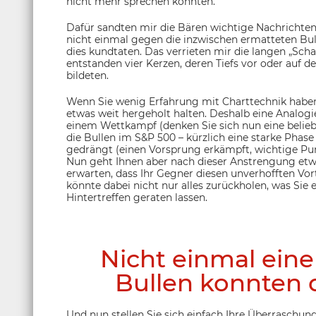
nicht mehr sprechen konnten.
Dafür sandten mir die Bären wichtige Nachrichten
nicht einmal gegen die inzwischen ermatteten Bulle
dies kundtaten. Das verrieten mir die langen „Sch
entstanden vier Kerzen, deren Tiefs vor oder auf d
bildeten.
Wenn Sie wenig Erfahrung mit Charttechnik haben, 
etwas weit hergeholt halten. Deshalb eine Analogie 
einem Wettkampf (denken Sie sich nun eine beliebig
die Bullen im S&P 500 – kürzlich eine starke Phas
gedrängt (einen Vorsprung erkämpft, wichtige Pu
Nun geht Ihnen aber nach dieser Anstrengung etwa
erwarten, dass Ihr Gegner diesen unverhofften Vort
könnte dabei nicht nur alles zurückholen, was Sie e
Hintertreffen geraten lassen.
Nicht einmal eine
Bullen konnten 
Und nun stellen Sie sich einfach Ihre Überraschung