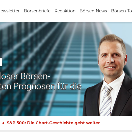
Newsletter
Börsenbriefe
Redaktion
Börsen-News
Börsen-To
N
nloser Börsen-
ten Prognosen für die
S&P 500: Die Chart-Geschichte geht weiter