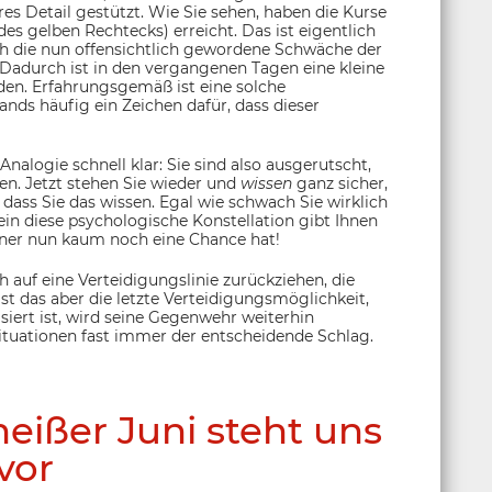
es Detail gestützt. Wie Sie sehen, haben die Kurse
es gelben Rechtecks) erreicht. Das ist eigentlich
ch die nun offensichtlich gewordene Schwäche der
 Dadurch ist in den vergangenen Tagen eine kleine
den. Erfahrungsgemäß ist eine solche
nds häufig ein Zeichen dafür, dass dieser
nalogie schnell klar: Sie sind also ausgerutscht,
en. Jetzt stehen Sie wieder und
wissen
ganz sicher,
dass Sie das wissen. Egal wie schwach Sie wirklich
llein diese psychologische Konstellation gibt Ihnen
egner nun kaum noch eine Chance hat!
h auf eine Verteidigungslinie zurückziehen, die
ist das aber die letzte Verteidigungsmöglichkeit,
siert ist, wird seine Gegenwehr weiterhin
 Situationen fast immer der entscheidende Schlag.
heißer Juni steht uns
vor