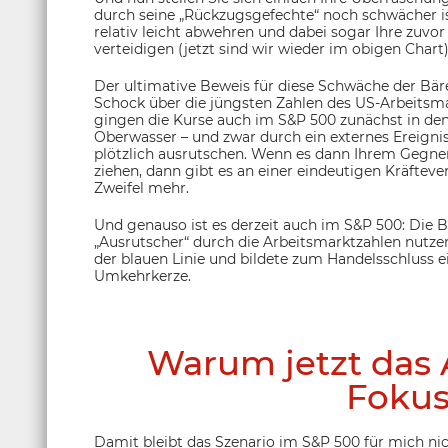
durch seine „Rückzugsgefechte“ noch schwächer ist
relativ leicht abwehren und dabei sogar Ihre zuvor
verteidigen (jetzt sind wir wieder im obigen Chart)
Der ultimative Beweis für diese Schwäche der Bär
Schock über die jüngsten Zahlen des US-Arbeitsma
gingen die Kurse auch im S&P 500 zunächst in den K
Oberwasser – und zwar durch ein externes Ereignis
plötzlich ausrutschen. Wenn es dann Ihrem Gegner 
ziehen, dann gibt es an einer eindeutigen Kräftev
Zweifel mehr.
Und genauso ist es derzeit auch im S&P 500: Die 
„Ausrutscher“ durch die Arbeitsmarktzahlen nutzen
der blauen Linie und bildete zum Handelsschluss e
Umkehrkerze.
Warum jetzt das A
Fokus
Damit bleibt das Szenario im S&P 500 für mich nic