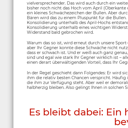
vielversprechender. Das wird auch durch ein weiter
bisher noch nicht das Hoch vom April (Oberkante d
ein kleines Schwächezeichen der Bullen. Aber dur
Bären wird das zu einem Pluspunkt für die Bullen.
Konsolidierung unterhalb des April-Hochs entstan
Konsolidierung unterhalb eines wichtigen Widersta
Widerstand bald gebrochen wird.
Warum das so ist, wird erneut durch unsere Sport-A
aber Ihr Gegner konnte diese Schwäche nicht nutz
dass er schwach ist. Und er weiß auch ganz genau, 
sind und egal wie stark Ihr Gegner wirklich ist – a
einen derart überwältigenden Vorteil, dass Ihr G
In der Regel geschieht dann Folgendes: Er wird sic
ihm die relativ besten Chancen verspricht. Häufig 
die ihm zur Verfügung steht. Aber weil er demorali
halbherzig bleiben. Also gelingt Ihnen in solchen
Es bleibt dabei: Ein 
be