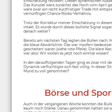
Einschätzung revidiert: Diesen dynamischen Ausb
Das Kursziel wäre zunächst das Hoch vom April g
wäre zwar ein recht kurzfristiger Trade mit ents
vernünftigen Chance-Risiko-Verhältnis.
Trotz der Korrektur meiner Einschätzung in diesem
intakt. Es wurde durch dieses bullishe Signal soga
danach weiter?
Bereits am nächsten Tag legten die Bullen nach. M
die blaue Abwärtslinie. Das war insofern bedeutsam
gescheitert waren (siehe rote Pfeile). Die klare Nac
war also: Wir wollen es jetzt noch einmal wissen!
In den darauffolgenden Tagen ging es zwar mit den
Dynamik verflüchtigte sich fast völlig. In dieser S
Mund zu voll genommen?
Börse und Sport
Auch in der vergangenen Woche konnten die Bull
kaum noch Stärke. Genau genommen hatten sie so 