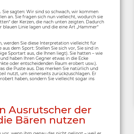
. Sie sagten: Wir sind so schwach, wir kommen
n an. Sie fragen sich nun vielleicht, wodurch sie
atten“ der Kerzen, die nach unten zeigten. Dadurch
er blauen Linie lagen und die eine Art „Hammer“
werden Sie diese Interpretation vielleicht für
aus dem Sport: Stellen Sie sich vor, Sie sind in
e Sportart aus, die Ihnen liegt). Sie hatten – wie
e und haben Ihren Gegner etwas in die Ecke
nkte oder entscheidenden Raum erobert usw.).
s die Puste aus. Das merken Sie natürlich und
eil nutzt, um seinerseits zurückzuschlagen. Er
robert haben, sondern Sie vielleicht sogar ins
n Ausrutscher der
die Bären nutzen
 vor, wenn ihm genau das nicht gelingt – weil er