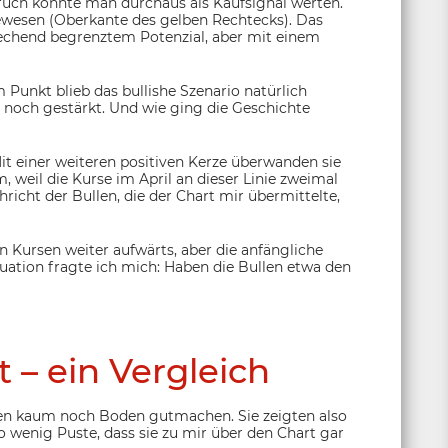
ruch konnte man durchaus als Kaufsignal werten.
ewesen (Oberkante des gelben Rechtecks). Das
prechend begrenztem Potenzial, aber mit einem
 Punkt blieb das bullishe Szenario natürlich
r noch gestärkt. Und wie ging die Geschichte
it einer weiteren positiven Kerze überwanden sie
, weil die Kurse im April an dieser Linie zweimal
hricht der Bullen, die der Chart mir übermittelte,
 Kursen weiter aufwärts, aber die anfängliche
ituation fragte ich mich: Haben die Bullen etwa den
 – ein Vergleich
en kaum noch Boden gutmachen. Sie zeigten also
wenig Puste, dass sie zu mir über den Chart gar