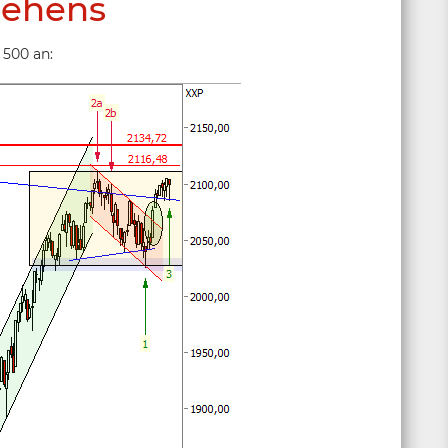
ehens
 500 an: