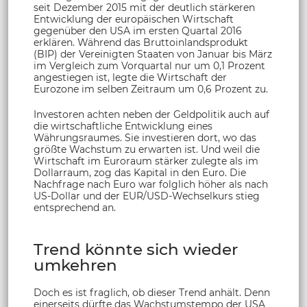
seit Dezember 2015 mit der deutlich stärkeren
Entwicklung der europäischen Wirtschaft
gegenüber den USA im ersten Quartal 2016
erklären. Während das Bruttoinlandsprodukt
(BIP) der Vereinigten Staaten von Januar bis März
im Vergleich zum Vorquartal nur um 0,1 Prozent
angestiegen ist, legte die Wirtschaft der
Eurozone im selben Zeitraum um 0,6 Prozent zu.
Investoren achten neben der Geldpolitik auch auf
die wirtschaftliche Entwicklung eines
Währungsraumes. Sie investieren dort, wo das
größte Wachstum zu erwarten ist. Und weil die
Wirtschaft im Euroraum stärker zulegte als im
Dollarraum, zog das Kapital in den Euro. Die
Nachfrage nach Euro war folglich höher als nach
US-Dollar und der EUR/USD-Wechselkurs stieg
entsprechend an.
Trend könnte sich wieder
umkehren
Doch es ist fraglich, ob dieser Trend anhält. Denn
einerseits dürfte das Wachstumstempo der USA