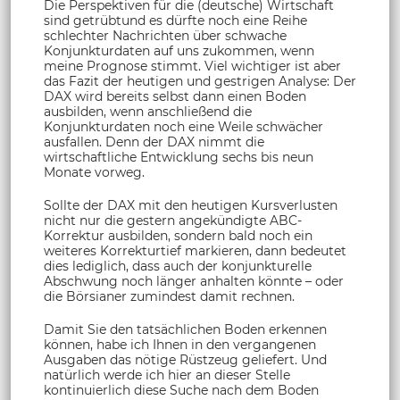
Die Perspektiven für die (deutsche) Wirtschaft
sind getrübtund es dürfte noch eine Reihe
schlechter Nachrichten über schwache
Konjunkturdaten auf uns zukommen, wenn
meine Prognose stimmt. Viel wichtiger ist aber
das Fazit der heutigen und gestrigen Analyse: Der
DAX wird bereits selbst dann einen Boden
ausbilden, wenn anschließend die
Konjunkturdaten noch eine Weile schwächer
ausfallen. Denn der DAX nimmt die
wirtschaftliche Entwicklung sechs bis neun
Monate vorweg.
Sollte der DAX mit den heutigen Kursverlusten
nicht nur die gestern angekündigte ABC-
Korrektur ausbilden, sondern bald noch ein
weiteres Korrekturtief markieren, dann bedeutet
dies lediglich, dass auch der konjunkturelle
Abschwung noch länger anhalten könnte – oder
die Börsianer zumindest damit rechnen.
Damit Sie den tatsächlichen Boden erkennen
können, habe ich Ihnen in den vergangenen
Ausgaben das nötige Rüstzeug geliefert. Und
natürlich werde ich hier an dieser Stelle
kontinuierlich diese Suche nach dem Boden