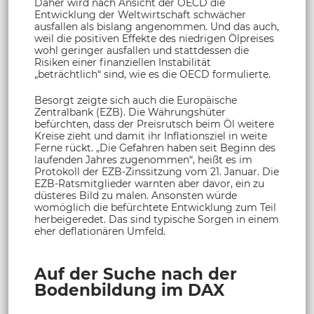
Daher wird nach Ansicht der OECD die
Entwicklung der Weltwirtschaft schwächer
ausfallen als bislang angenommen. Und das auch,
weil die positiven Effekte des niedrigen Ölpreises
wohl geringer ausfallen und stattdessen die
Risiken einer finanziellen Instabilität
„beträchtlich“ sind, wie es die OECD formulierte.
Besorgt zeigte sich auch die Europäische
Zentralbank (EZB). Die Währungshüter
befürchten, dass der Preisrutsch beim Öl weitere
Kreise zieht und damit ihr Inflationsziel in weite
Ferne rückt. „Die Gefahren haben seit Beginn des
laufenden Jahres zugenommen“, heißt es im
Protokoll der EZB-Zinssitzung vom 21. Januar. Die
EZB-Ratsmitglieder warnten aber davor, ein zu
düsteres Bild zu malen. Ansonsten würde
womöglich die befürchtete Entwicklung zum Teil
herbeigeredet. Das sind typische Sorgen in einem
eher deflationären Umfeld.
Auf der Suche nach der
Bodenbildung im DAX