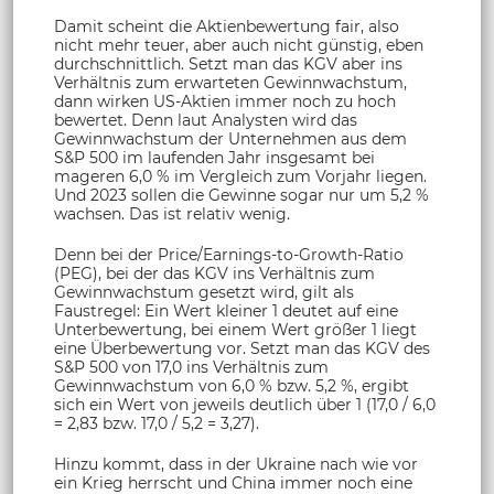
Damit scheint die Aktienbewertung fair, also
nicht mehr teuer, aber auch nicht günstig, eben
durchschnittlich. Setzt man das KGV aber ins
Verhältnis zum erwarteten Gewinnwachstum,
dann wirken US-Aktien immer noch zu hoch
bewertet. Denn laut Analysten wird das
Gewinnwachstum der Unternehmen aus dem
S&P 500 im laufenden Jahr insgesamt bei
mageren 6,0 % im Vergleich zum Vorjahr liegen.
Und 2023 sollen die Gewinne sogar nur um 5,2 %
wachsen. Das ist relativ wenig.
Denn bei der Price/Earnings-to-Growth-Ratio
(PEG), bei der das KGV ins Verhältnis zum
Gewinnwachstum gesetzt wird, gilt als
Faustregel: Ein Wert kleiner 1 deutet auf eine
Unterbewertung, bei einem Wert größer 1 liegt
eine Überbewertung vor. Setzt man das KGV des
S&P 500 von 17,0 ins Verhältnis zum
Gewinnwachstum von 6,0 % bzw. 5,2 %, ergibt
sich ein Wert von jeweils deutlich über 1 (17,0 / 6,0
= 2,83 bzw. 17,0 / 5,2 = 3,27).
Hinzu kommt, dass in der Ukraine nach wie vor
ein Krieg herrscht und China immer noch eine