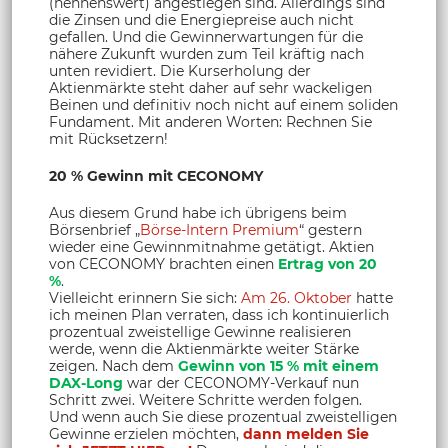
(nennenswert) angestiegen sind. Allerdings sind
die Zinsen und die Energiepreise auch nicht
gefallen. Und die Gewinnerwartungen für die
nähere Zukunft wurden zum Teil kräftig nach
unten revidiert. Die Kurserholung der
Aktienmärkte steht daher auf sehr wackeligen
Beinen und definitiv noch nicht auf einem soliden
Fundament. Mit anderen Worten: Rechnen Sie
mit Rücksetzern!
20 % Gewinn mit CECONOMY
Aus diesem Grund habe ich übrigens beim
Börsenbrief „
Börse-Intern Premium
“ gestern
wieder eine Gewinnmitnahme getätigt. Aktien
von CECONOMY brachten einen
Ertrag von 20
%
.
Vielleicht erinnern Sie sich:
Am 26. Oktober
hatte
ich meinen Plan verraten, dass ich kontinuierlich
prozentual zweistellige Gewinne realisieren
werde, wenn die Aktienmärkte weiter Stärke
zeigen. Nach dem
Gewinn von 15 % mit einem
DAX-Long
war der CECONOMY-Verkauf nun
Schritt zwei. Weitere Schritte werden folgen.
Und wenn auch Sie diese prozentual zweistelligen
Gewinne erzielen möchten,
dann melden Sie