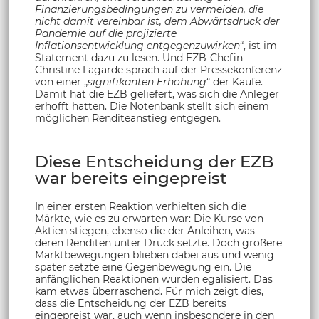
Finanzierungsbedingungen zu vermeiden, die
nicht damit vereinbar ist, dem Abwärtsdruck der
Pandemie auf die projizierte
Inflationsentwicklung entgegenzuwirken
“, ist im
Statement dazu zu lesen. Und EZB-Chefin
Christine Lagarde sprach auf der Pressekonferenz
von einer „
signifikanten Erhöhung
“ der Käufe.
Damit hat die EZB geliefert, was sich die Anleger
erhofft hatten. Die Notenbank stellt sich einem
möglichen Renditeanstieg entgegen.
Diese Entscheidung der EZB
war bereits eingepreist
In einer ersten Reaktion verhielten sich die
Märkte, wie es zu erwarten war: Die Kurse von
Aktien stiegen, ebenso die der Anleihen, was
deren Renditen unter Druck setzte. Doch größere
Marktbewegungen blieben dabei aus und wenig
später setzte eine Gegenbewegung ein. Die
anfänglichen Reaktionen wurden egalisiert. Das
kam etwas überraschend. Für mich zeigt dies,
dass die Entscheidung der EZB bereits
eingepreist war, auch wenn insbesondere in den