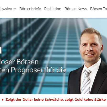
Newsletter
Börsenbriefe
Redaktion
Börsen-News
Börsen-To
N
nloser Börsen-
ten Prognosen für die
Zeigt der Dollar keine Schwäche, zeigt Gold keine Stärke