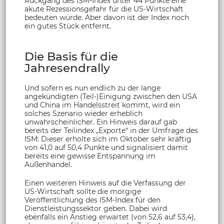
Rückgang des ISM-Index unter 44 Punkte eine
akute Rezessionsgefahr für die US-Wirtschaft
bedeuten würde. Aber davon ist der Index noch
ein gutes Stück entfernt.
Die Basis für die
Jahresendrally
Und sofern es nun endlich zu der lange
angekündigten (Teil-)Einigung zwischen den USA
und China im Handelsstreit kommt, wird ein
solches Szenario wieder erheblich
unwahrscheinlicher. Ein Hinweis darauf gab
bereits der Teilindex „Exporte“ in der Umfrage des
ISM: Dieser erholte sich im Oktober sehr kräftig
von 41,0 auf 50,4 Punkte und signalisiert damit
bereits eine gewisse Entspannung im
Außenhandel.
Einen weiteren Hinweis auf die Verfassung der
US-Wirtschaft sollte die morgige
Veröffentlichung des ISM-Index für den
Dienstleistungssektor geben. Dabei wird
ebenfalls ein Anstieg erwartet (von 52,6 auf 53,4),