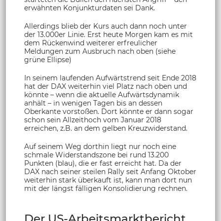
erwähnten Konjunkturdaten sei Dank.
Allerdings blieb der Kurs auch dann noch unter
der 13.000er Linie. Erst heute Morgen kam es mit
dem Rückenwind weiterer erfreulicher
Meldungen zum Ausbruch nach oben (siehe
grüne Ellipse)
In seinem laufenden Aufwärtstrend seit Ende 2018
hat der DAX weiterhin viel Platz nach oben und
könnte – wenn die aktuelle Aufwärtsdynamik
anhält – in wenigen Tagen bis an dessen
Oberkante vorstoßen. Dort könnte er dann sogar
schon sein Allzeithoch vom Januar 2018
erreichen, z.B. an dem gelben Kreuzwiderstand.
Auf seinem Weg dorthin liegt nur noch eine
schmale Widerstandszone bei rund 13.200
Punkten (blau), die er fast erreicht hat. Da der
DAX nach seiner steilen Rally seit Anfang Oktober
weiterhin stark überkauft ist, kann man dort nun
mit der längst fälligen Konsolidierung rechnen.
Der US-Arbeitsmarktbericht