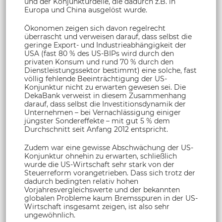
und der Konjunkturdelle, die dadurch z.B. in
Europa und China ausgelöst wurde.
Ökonomen zeigen sich davon regelrecht
überrascht und verweisen darauf, dass selbst die
geringe Export- und Industrieabhängigkeit der
USA (fast 80 % des US-BIPs wird durch den
privaten Konsum und rund 70 % durch den
Dienstleistungssektor bestimmt) eine solche, fast
völlig fehlende Beeinträchtigung der US-
Konjunktur nicht zu erwarten gewesen sei. Die
DekaBank verweist in diesem Zusammenhang
darauf, dass selbst die Investitionsdynamik der
Unternehmen – bei Vernachlässigung einiger
jüngster Sondereffekte – mit gut 5 % dem
Durchschnitt seit Anfang 2012 entspricht.
Zudem war eine gewisse Abschwächung der US-
Konjunktur ohnehin zu erwarten, schließlich
wurde die US-Wirtschaft sehr stark von der
Steuerreform vorangetrieben. Dass sich trotz der
dadurch bedingten relativ hohen
Vorjahresvergleichswerte und der bekannten
globalen Probleme kaum Bremsspuren in der US-
Wirtschaft insgesamt zeigen, ist also sehr
ungewöhnlich.