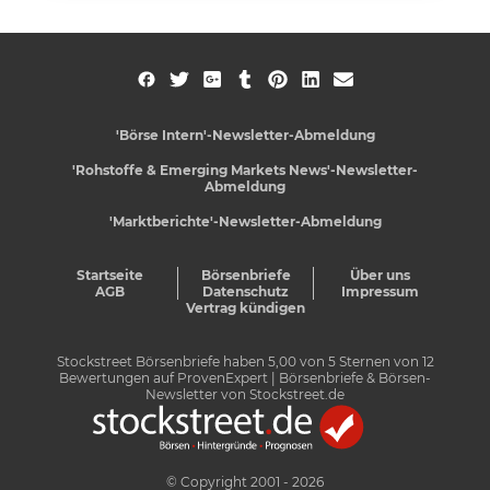
'Börse Intern'-Newsletter-Abmeldung
'Rohstoffe & Emerging Markets News'-Newsletter-
Abmeldung
'Marktberichte'-Newsletter-Abmeldung
Startseite
Börsenbriefe
Über uns
AGB
Datenschutz
Impressum
Vertrag kündigen
Stockstreet Börsenbriefe
haben
5,00
von
5
Sternen von
12
Bewertungen auf
ProvenExpert
| Börsenbriefe & Börsen-
Newsletter von Stockstreet.de
© Copyright 2001 - 2026