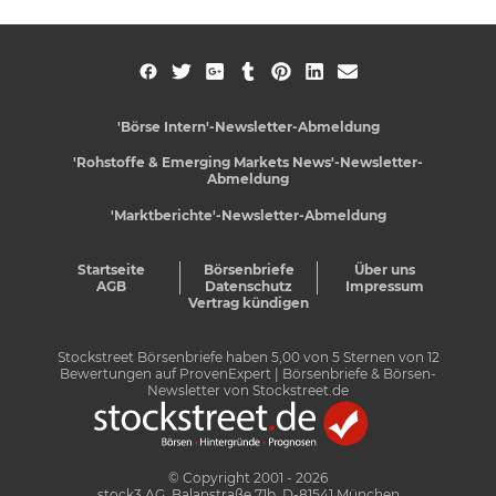
'Börse Intern'-Newsletter-Abmeldung
'Rohstoffe & Emerging Markets News'-Newsletter-
Abmeldung
'Marktberichte'-Newsletter-Abmeldung
Startseite
Börsenbriefe
Über uns
AGB
Datenschutz
Impressum
Vertrag kündigen
Stockstreet Börsenbriefe
haben
5,00
von
5
Sternen von
12
Bewertungen auf
ProvenExpert
| Börsenbriefe & Börsen-
Newsletter von Stockstreet.de
© Copyright 2001 - 2026
stock3 AG, Balanstraße 71b, D-81541 München