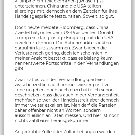
Xi Jinping ein Teilabkommen („Phase 1“) zu
unterzeichnen. China und die USA teilten
allerdings mit, dennoch an dem Zeitplan für ihre
Handelsgespräche festzuhalten. Soweit, so gut.
Doch heute meldete Bloomberg, dass China
Zweifel hat, unter dem US-Präsidenten Donald
Trump eine langfristige Einigung mit den USA
erzielen zu können. Die Aktienmärkte sackten
daraufhin kurz zusammen. Zwar blieben die
Verluste noch gering, doch ich sehe mich in
meiner Ansicht bestärkt, dass es bislang kaum
nennenswerte Fortschritte in den Verhandlungen
gibt.
Zwar hat es von den Verhandlungsparteien
zwischenzeitlich auch immer wieder positive
Töne gegeben, doch auch dazu hatte ich schon
geschrieben, dass dies auch in der Vergangenheit
mehrfach so war, der Handelsstreit aber dennoch
immer weiter eskaliert ist. Man darf die Parteien
daher offenbar nicht an Worten, sondern
ausschließlich an Taten messen. Und hier ist noch
nichts Zählbares herausgekommen.
Angedrohte Zölle oder Zollanhebungen wurden