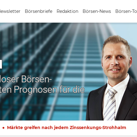
Newsletter
Börsenbriefe
Redaktion
Börsen-News
Börsen-To
N
nloser Börsen-
ten Prognosen für die
Märkte greifen nach jedem Zinssenkungs-Strohhalm