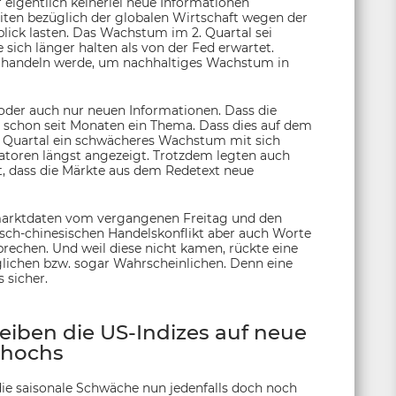
 eigentlich keinerlei neue Informationen
eiten bezüglich der globalen Wirtschaft wegen der
blick lasten. Das Wachstum im 2. Quartal sei
sich länger halten als von der Fed erwartet.
n handeln werde, um nachhaltiges Wachstum in
oder auch nur neuen Informationen. Dass die
st schon seit Monaten ein Thema. Dass dies auf dem
2. Quartal ein schwächeres Wachstum mit sich
atoren längst angezeigt. Trotzdem legten auch
st, dass die Märkte aus dem Redetext neue
tsmarktdaten vom vergangenen Freitag und den
ch-chinesischen Handelskonflikt aber auch Worte
prechen. Und weil diese nicht kamen, rückte eine
glichen bzw. sogar Wahrscheinlichen. Denn eine
 sicher.
iben die US-Indizes auf neue
thochs
die saisonale Schwäche nun jedenfalls doch noch