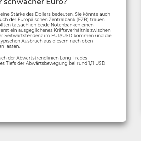
er schwacher Euro?
ine Stärke des Dollars bedeuten. Sie könnte auch
auch der Europäischen Zentralbank (EZB) trauen
ollten tatsächlich beide Notenbanken einen
orerst ein ausgeglichenes Kräfteverhältnis zwischen
ner Seitwärtstendenz im EUR/USD kommen und die
ltypischen Ausbruch aus diesem nach oben
n lassen.
ch der Abwärtstrendlinien Long-Trades
 des Tiefs der Abwärtsbewegung bei rund 1,11 USD