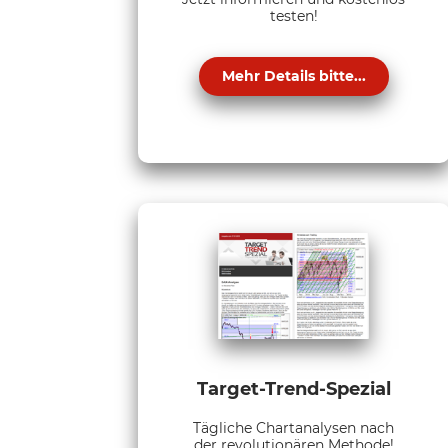
testen!
Mehr Details bitte...
Target-Trend-Spezial
Tägliche Chartanalysen nach
der revolutionären Methode!