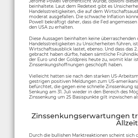
Jerome Powell veröffentlicht wurde, obwohl dieser
beinhaltete. Laut dem Redetext gibt es Unsicherh
Handelsstreitigkeiten, die auf dem Wirtschaftsaus
moderat ausgefallen. Die schwache Inflation könne 
Powell bekräftigt daher, dass die Fed angemesse
den USA zu erhalten.
Diese Aussagen beinhalten keine überraschenden 
Handelsstreitigkeiten zu Unsicherheiten führen, i
Wirtschaftsausblick lastet, ebenso. Und dass das 
gebracht haben dürfte, haben sämtliche Frühindik
der Euro und der Goldpreis heute zu, womit klar i
Zinssenkungshoffnungen geschöpft haben.
Vielleicht hatten sie nach den starken US-Arbei
gestrigen positiven Meldungen zum US-amerikanis
befürchtet, die gegen eine schnelle Zinssenkung s
Senkung am 31. Juli wieder in den Bereich des Mö
Zinssenkung um 25 Basispunkte gilt inzwischen als
Zinssenkungserwartungen tre
Allzei
Durch die bullishen Marktreaktionen scheint sich 