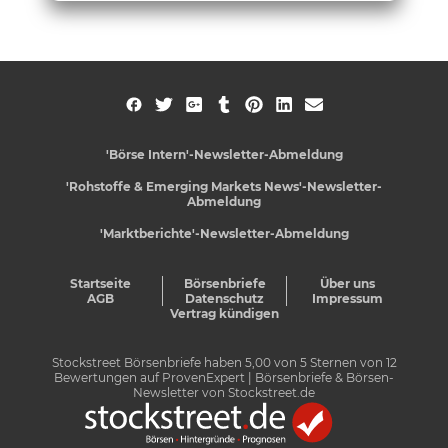
'Börse Intern'-Newsletter-Abmeldung
'Rohstoffe & Emerging Markets News'-Newsletter-
Abmeldung
'Marktberichte'-Newsletter-Abmeldung
Startseite
Börsenbriefe
Über uns
AGB
Datenschutz
Impressum
Vertrag kündigen
Stockstreet Börsenbriefe
haben
5,00
von
5
Sternen von
12
Bewertungen auf
ProvenExpert
| Börsenbriefe & Börsen-
Newsletter von Stockstreet.de