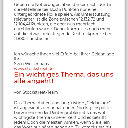
Geben die Notierungen aber stärker nach, dürfte
die Mittellinie bei 12.235 Punkten nur eine
untergeordnete Rolle spielen. Als Unterstützung
relevanter ist die Zone zwischen 12.132,72 und
12.104,41 Punkten, die aber nun mehrfach
durchlaufen wurde. Daher kommt es noch mehr
auf die etwas tiefer liegende Rechteckgrenze bei
11.880 Punkten an.
Ich wünsche Ihnen viel Erfolg bei Ihrer Geldanlage
Ihr
Sven Weisenhaus
www.stockstreet.de
Ein wichtiges Thema, das uns
alle angeht!
von Stockstreet-Team
Das Thema Aktien und langfristige „Geldanlage“
ist angesichts der anhaltenden Niedrigzinspolitik
bei zunehmender Rentenproblematik das wohl
wichtigste Thema unserer Zeit! Und es betrifft
jeden! Doch die meisten winken, wenn Sie allein
das Wort nur hören, schon ab. Zu kompliziert, zu