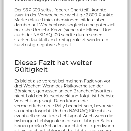
Der S&P 500 selbst (oberer Chartteil), konnte
zwar in der Vorwoche die wichtige 2.800-Punkte-
Marke (blaue Linie) überwinden, bildete aber
darüber auf Wochenbasis sogleich eine potenziell
bearishe Umkehr-Kerze (siehe rote Ellipse). Und
auch der NASDAQ 100 sandte durch seinen
starken Rückfall am Freitag zuletzt wieder ein
kurzfristig negatives Signal.
Dieses Fazit hat weiter
Gültigkeit
Es bleibt also vorerst bei meinem Fazit von vor
drei Wochen: Wenn das Risikoverhalten der
Börsianer, gemessen an den Branchenfavoriten,
nicht bald der Kursentwicklung folgt, ist höchste
Vorsicht angesagt. Dann könnte die
vermeintliche neue Rally beendet sein, bevor sie
so richtig losgeht. Und im NASDAQ 100 gibt es
eventuell ein weiteres Fehlsignal. Auch wenn die
bisherigen Fehlsignale in diesem Jahr per Saldo
keinen großen Schaden anrichteten: Irgendwann
ist ein solches Fehlsignal das letzte – vor einem