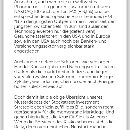
Ausnahme, auch wenn sie ein weltweites
Phänmen ist – so gehören zusammen mit dem
NASDAQ 100 auch der TecDAX (+13,1 %) und der
entsprechende europäische Branchenindex (+7,9
%) zu den jüngsten Outperformern. Denn seit den
jüngsten Zwischentiefs im Juni sind außer den
Technologiewerten nur die (defensiven!)
Gesundheitssektoren in den USA und in Europa
sowie in den USA auch noch der Banken- und
Versicherungssektor vergleichbar stark
angestiegen.
Auch andere defensive Sektoren, wie Versorger,
Handel, Konsumgüter und Nahrungsmittel, liefen
stärker als die marktbreiten Indizes und liegen
vor vielen zyklischen Sektoren. Immerhin: Einige
Zykliker, wie Industrie, Chemie oder auch Energie
holten zuletzt etwas auf.
Doch damit ist die obige Übersicht unseres
Musterdepots der Stockstreet Investment
Strategie eben kein zufälliges Bild, sondern recht
repräsentativ für die momentane Marktlage. Und
genau hierin liegt die Krux für Sie als Anleger:
Wenn die Börsianer das Risiko scheuen, steht die
Rally, deren vermeintlichen Neustart manche