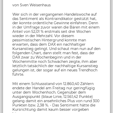
von Sven Weisenhaus
Wer sich in der vergangenen Handelswoche auf
das Sentiment als Kontraindikator gestützt hat,
der konnte ordentliche Gewinne einfahren. Denn
in der Umfrage zuvor waren die Bären mit einem
Anteil von 52,01 % erstmals seit drei Wochen
wieder in der Mehrzahl. Vor diesem
pessimistischen Hintergrund konnte man
erwarten, dass dem DAX ein nachhaltiger
Kursanstieg gelingt. Und schaut man nun auf den
folgenden Chart, dann stellt man fest, dass der
DAX zwar zu Wochenbeginn und in der
Wochenmitte noch Schwächen zeigte, ihm aber
letztlich tatsächlich der nachhaltige Kursanstieg
gelungen ist, der sogar auf ein neues Trendhoch
führte.
Mit einem Schlussstand von 12.860,40 Zählern
endete der Handel am Freitag nur geringfügig
unter dem Wochenhoch. Gegenüber dem
Ausgangspunkt (blaue Linie, 12.561,42 Punkte)
gelang damit ein ansehnliches Plus von rund 300
Punkten bzw. 2,38 %. - Das Sentiment hätte die
Kursrichtung damit kaum besser vorgeben