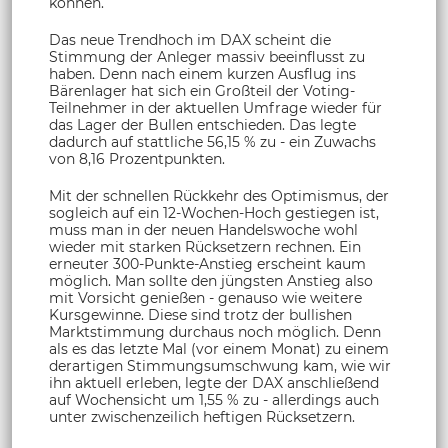
können.
Das neue Trendhoch im DAX scheint die
Stimmung der Anleger massiv beeinflusst zu
haben. Denn nach einem kurzen Ausflug ins
Bärenlager hat sich ein Großteil der Voting-
Teilnehmer in der aktuellen Umfrage wieder für
das Lager der Bullen entschieden. Das legte
dadurch auf stattliche 56,15 % zu - ein Zuwachs
von 8,16 Prozentpunkten.
Mit der schnellen Rückkehr des Optimismus, der
sogleich auf ein 12-Wochen-Hoch gestiegen ist,
muss man in der neuen Handelswoche wohl
wieder mit starken Rücksetzern rechnen. Ein
erneuter 300-Punkte-Anstieg erscheint kaum
möglich. Man sollte den jüngsten Anstieg also
mit Vorsicht genießen - genauso wie weitere
Kursgewinne. Diese sind trotz der bullishen
Marktstimmung durchaus noch möglich. Denn
als es das letzte Mal (vor einem Monat) zu einem
derartigen Stimmungsumschwung kam, wie wir
ihn aktuell erleben, legte der DAX anschließend
auf Wochensicht um 1,55 % zu - allerdings auch
unter zwischenzeilich heftigen Rücksetzern.