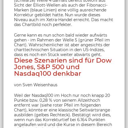
(schwarze) Welle 4 damals bereits sowohl aus
Sicht der Elliott-Wellen als auch der Fibonacci-
Marken (blaue Linien) eine völlig ausreichende
Korrektur gebildet hatte. Nun wurde dieses
Niveau auch im Xetra-Handel erreicht. Das macht
das Chartbild noch perfekter.
Gerne kann es nun schon bald wieder aufwärts
gehen - im Rahmen der Welle 5 (grüner Pfeil im
Chart). Wahrscheinlicher ist aber angesichts der
charttechnischen Situation in den US-Indizes,
dass es noch ein Stück weiter abwärts geht.
Diese Szenarien sind für Dow
Jones, S&P 500 und
Nasdaq100 denkbar
von Sven Weisenhaus
Weil der Nasdaq100 im Hoch nur noch knapp 20
Punkte bzw. 0,28 % von seinem Allzeithoch
entfernt war (siehe roter Pfeil im folgenden
Chart), könnte er eine klassische Seitwärtsrange
ausbilden (gelbes Rechteck). Bestätigt wird dies,
wenn nun das Korrekturtief bei 6.164 Punkten
angelaufen wird und die Kurse in diesem Bereich