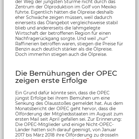
der Weg der jüngsten Stürme nicht durch das
Zentrum der Ölproduktion im Golf von Mexiko
führte. Eigentlich hätten die Ölpreise deshalb
eher Schwäche zeigen müssen, weil dadurch
einerseits das Ölangebot vergleichsweise stabil
blieb und andererseits die lahmgelegte
Wirtschaft der betroffenen Region für einen
Nachfragerückgang sorgte. Und weil „nur“
Raffinerien betroffen waren, stiegen die Preise für
Benzin auch deutlich stärker als die Ölpreise.
Doch immerhin stiegen auch die Ölpreise.
Die Bemühungen der OPEC
zeigen erste Erfolge
Ein Grund dafür könnte sein, dass die OPEC
jüngst Erfolge bei ihrem Bemühen um eine
Senkung des Ölausstoßes gemeldet hat. Aus dem
Monatsbericht der OPEC geht hervor, dass die
Ölförderung der Mitgliedsstaaten im August zum
ersten Mail seit April gefallen sei. Zur Erinnerung:
Die OPEC-Mitglieder und einige Nicht-OPEC-
Länder hatten sich darauf geeinigt, von Januar
2017 bis März 2018 ihre Ölförderung zu drosseln