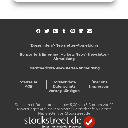
'Börse Intern'-Newsletter-Abmeldung
'Rohstoffe & Emerging Markets News'-Newsletter-
Abmeldung
'Marktberichte'-Newsletter-Abmeldung
Startseite
Börsenbriefe
Über uns
AGB
Datenschutz
Impressum
Vertrag kündigen
Stockstreet Börsenbriefe
haben
5,00
von
5
Sternen von
12
Bewertungen auf
ProvenExpert
| Börsenbriefe & Börsen-
Newsletter von Stockstreet.de