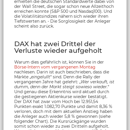
erhielten die deutschen Standardwerte dabei von
der Wall Street, die sogar schon neue Allzeithoch
erreichen konnte (S&P 500 und Nasdaq100). Und
die Volatilitätsindizes nähern sich wieder ihren
Tiefstwerten an. - Die Sorglosigkeit der Anleger
scheint also zurück.
DAX hat zwei Drittel der
Verluste wieder aufgeholt
Warum dies gefährlich ist, können Sie in der
Börse-Intern vom vergangenen Montag
nachlesen. Darin ist auch beschrieben, dass die
Märkte „
eingelullt
“ sind. Denn die Rally der
vergangenen Jahre hat gelehrt: „
Wer verkauft, ist
dumm, denn der Markt steigt sowieso wieder.
“
Und genau diese Erkenntnis wird aktuell durch
die gestiegenen Aktienkurse wieder bestätigt.
Der DAX hat zwar vom Hoch bei 12.951,54
Punkten exakt 1.082,70 Punkte und damit 8,36 %
verloren, doch mit dem aktuellen Anstieg haben
die Anleger auch wieder 5,8 % gewonnen (siehe
folgender Chart). Die Kursrückgänge wurden
somit schon wieder zu zwei Dritteln aufgeholt.