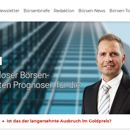
Newsletter
Börsenbriefe
Redaktion
Börsen-News
Börsen-To
N
nloser Börsen-
ten Prognosen für die
Ist das der langersehnte Ausbruch im Goldpreis?