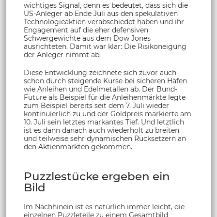
wichtiges Signal, denn es bedeutet, dass sich die
US-Anleger ab Ende Juli aus den spekulativen
Technologieaktien verabschiedet haben und ihr
Engagement auf die eher defensiven
Schwergewichte aus dem Dow Jones
ausrichteten. Damit war klar: Die Risikoneigung
der Anleger nimmt ab.
Diese Entwicklung zeichnete sich zuvor auch
schon durch steigende Kurse bei sicheren Häfen
wie Anleihen und Edelmetallen ab. Der Bund-
Future als Beispiel für die Anleihenmärkte legte
zum Beispiel bereits seit dem 7. Juli wieder
kontinuierlich zu und der Goldpreis markierte am
10. Juli sein letztes markantes Tief. Und letztlich
ist es dann danach auch wiederholt zu breiten
und teilweise sehr dynamischen Rücksetzern an
den Aktienmärkten gekommen.
Puzzlestücke ergeben ein
Bild
Im Nachhinein ist es natürlich immer leicht, die
einzelnen Puzzleteile zu einem Gesamtbild