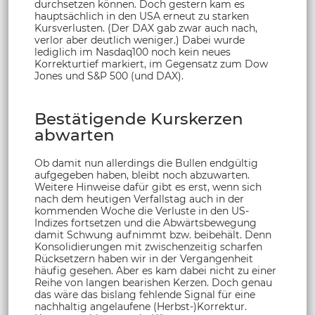
durchsetzen können. Doch gestern kam es
hauptsächlich in den USA erneut zu starken
Kursverlusten. (Der DAX gab zwar auch nach,
verlor aber deutlich weniger.) Dabei wurde
lediglich im Nasdaq100 noch kein neues
Korrekturtief markiert, im Gegensatz zum Dow
Jones und S&P 500 (und DAX).
Bestätigende Kurskerzen
abwarten
Ob damit nun allerdings die Bullen endgültig
aufgegeben haben, bleibt noch abzuwarten.
Weitere Hinweise dafür gibt es erst, wenn sich
nach dem heutigen Verfallstag auch in der
kommenden Woche die Verluste in den US-
Indizes fortsetzen und die Abwärtsbewegung
damit Schwung aufnimmt bzw. beibehält. Denn
Konsolidierungen mit zwischenzeitig scharfen
Rücksetzern haben wir in der Vergangenheit
häufig gesehen. Aber es kam dabei nicht zu einer
Reihe von langen bearishen Kerzen. Doch genau
das wäre das bislang fehlende Signal für eine
nachhaltig angelaufene (Herbst-)Korrektur.